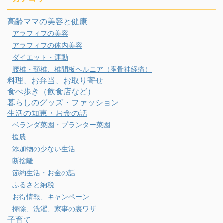
高齢ママの美容と健康
アラフィフの美容
アラフィフの体内美容
ダイエット・運動
腰椎・頸椎、椎間板ヘルニア（座骨神経痛）
料理、お弁当、お取り寄せ
食べ歩き（飲食店など）
暮らしのグッズ・ファッション
生活の知恵・お金の話
ベランダ菜園・プランター菜園
援農
添加物の少ない生活
断捨離
節約生活・お金の話
ふるさと納税
お得情報、キャンペーン
掃除、洗濯、家事の裏ワザ
子育て