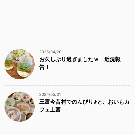
2025/04/20
お久しぶり過ぎましたｗ 近況報
告！
2024/05/01
三富今昔村でのんびり♪と、おいもカ
フェ上富