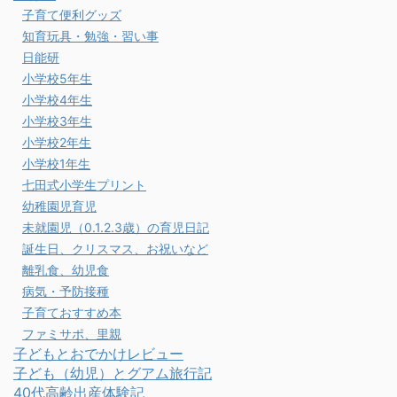
子育て便利グッズ
知育玩具・勉強・習い事
日能研
小学校5年生
小学校4年生
小学校3年生
小学校2年生
小学校1年生
七田式小学生プリント
幼稚園児育児
未就園児（0.1.2.3歳）の育児日記
誕生日、クリスマス、お祝いなど
離乳食、幼児食
病気・予防接種
子育ておすすめ本
ファミサポ、里親
子どもとおでかけレビュー
子ども（幼児）とグアム旅行記
40代高齢出産体験記