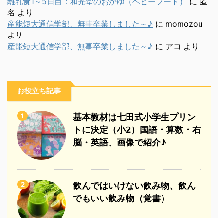
離乳食1～5日目：和光堂のおかゆ（ベビーフード）
に
匿
名
より
産能短大通信学部、無事卒業しました～♪
に
momozou
より
産能短大通信学部、無事卒業しました～♪
に
アコ
より
お役立ち記事
1
基本教材は七田式小学生プリン
トに決定（小2）国語・算数・右
脳・英語、画像で紹介♪
2
飲んではいけない飲み物、飲ん
でもいい飲み物（覚書）