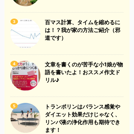
3
百マス計算、タイムを縮めるに
は！？我が家の方法ご紹介（邪
道です）
4
文章を書くのが苦手な小1娘が物
語を書いたよ！おススメ作文ド
リル♪
5
トランポリンはバランス感覚や
ダイエット効果だけじゃなく、
リンパ液の浄化作用も期待でき
ます！