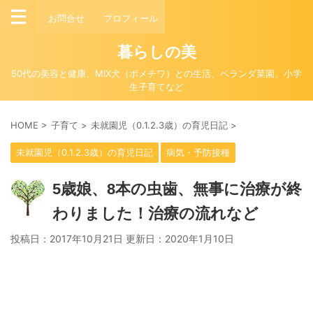
お問合せ
プロフィール
暮らしの美
50代の美容と健康、MIX犬（ポメチワ）との生活、ベランダ菜園、小学
生子育てなど
HOME
>
子育て
>
未就園児（0.1.2.3歳）の育児日記
>
未就園児（0.1.2.3歳）の育児日記
病気・予防接種
5歳娘、8本の虫歯、無事に治療が終
わりました！治療の流れなど
投稿日：2017年10月21日 更新日：
2020年1月10日