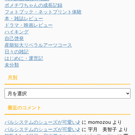
ポメチワちゃんの成長記録
フォトブック・ネットプリント体験
本・雑誌レビュー
ドラマ・映画レビュー
ハイキング
自己啓発
産能短大リベラルアーツコース
日々の雑記
はじめに・運営記
未分類
月別
月
別
最近のコメント
パルシステムのシューズが可愛い♪
に
momozou
より
パルシステムのシューズが可愛い♪
に
宇月 美智子
より