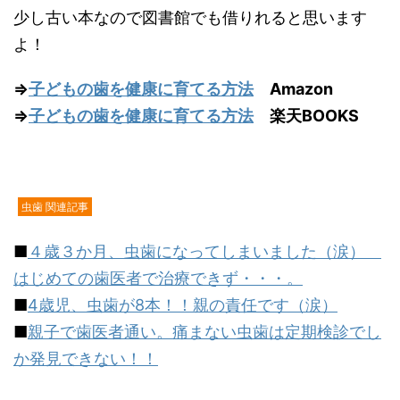
少し古い本なので図書館でも借りれると思います
よ！
⇒
子どもの歯を健康に育てる方法
Amazon
⇒
子どもの歯を健康に育てる方法
楽天BOOKS
虫歯 関連記事
■
４歳３か月、虫歯になってしまいました（涙）
はじめての歯医者で治療できず・・・。
■
4歳児、虫歯が8本！！親の責任です（涙）
■
親子で歯医者通い。痛まない虫歯は定期検診でし
か発見できない！！