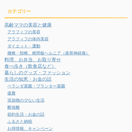
カテゴリー
高齢ママの美容と健康
アラフィフの美容
アラフィフの体内美容
ダイエット・運動
腰椎・頸椎、椎間板ヘルニア（座骨神経痛）
料理、お弁当、お取り寄せ
食べ歩き（飲食店など）
暮らしのグッズ・ファッション
生活の知恵・お金の話
ベランダ菜園・プランター菜園
援農
添加物の少ない生活
断捨離
節約生活・お金の話
ふるさと納税
お得情報、キャンペーン