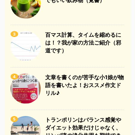
でもいい飲み物（覚書）
3
百マス計算、タイムを縮めるに
は！？我が家の方法ご紹介（邪
道です）
4
文章を書くのが苦手な小1娘が物
語を書いたよ！おススメ作文ド
リル♪
5
トランポリンはバランス感覚や
ダイエット効果だけじゃなく、