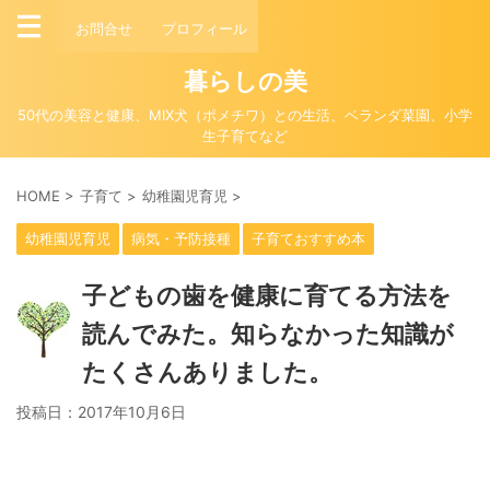
お問合せ
プロフィール
暮らしの美
50代の美容と健康、MIX犬（ポメチワ）との生活、ベランダ菜園、小学
生子育てなど
HOME
>
子育て
>
幼稚園児育児
>
幼稚園児育児
病気・予防接種
子育ておすすめ本
子どもの歯を健康に育てる方法を
読んでみた。知らなかった知識が
たくさんありました。
投稿日：
2017年10月6日