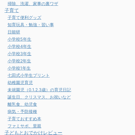
掃除、洗濯、家事の裏ワザ
子育て
子育て便利グッズ
知育玩具・勉強・習い事
日能研
小学校5年生
小学校4年生
小学校3年生
小学校2年生
小学校1年生
七田式小学生プリント
幼稚園児育児
未就園児（0.1.2.3歳）の育児日記
誕生日、クリスマス、お祝いなど
離乳食、幼児食
病気・予防接種
子育ておすすめ本
ファミサポ、里親
子どもとおでかけレビュー