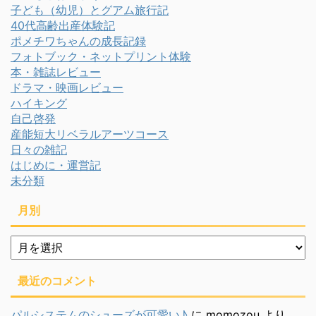
子ども（幼児）とグアム旅行記
40代高齢出産体験記
ポメチワちゃんの成長記録
フォトブック・ネットプリント体験
本・雑誌レビュー
ドラマ・映画レビュー
ハイキング
自己啓発
産能短大リベラルアーツコース
日々の雑記
はじめに・運営記
未分類
月別
月
別
最近のコメント
パルシステムのシューズが可愛い♪
に
momozou
より