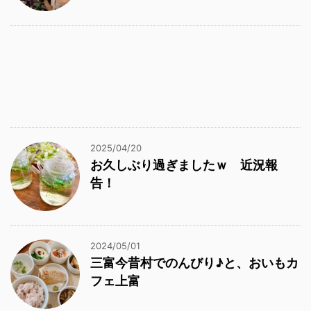
2025/04/20
お久しぶり過ぎましたｗ 近況報
告！
2024/05/01
三富今昔村でのんびり♪と、おいもカ
フェ上富