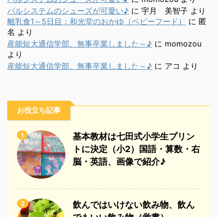
パルシステムのシューズが可愛い♪
に
宇月 美智子
より
離乳食1～5日目：和光堂のおかゆ（ベビーフード）
に
匿
名
より
産能短大通信学部、無事卒業しました～♪
に
momozou
より
産能短大通信学部、無事卒業しました～♪
に
アコ
より
お役立ち記事
1
基本教材は七田式小学生プリン
トに決定（小2）国語・算数・右
脳・英語、画像で紹介♪
2
飲んではいけない飲み物、飲ん