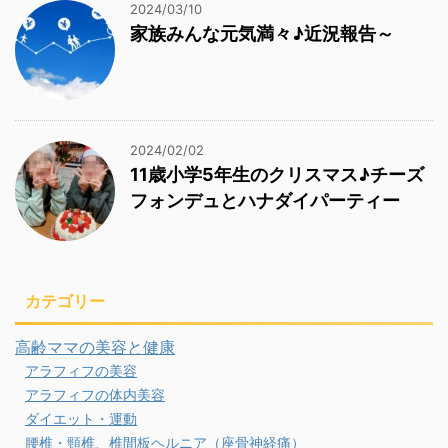
2024/03/10
家族みんな元気満々♪近況報告～
2024/02/02
11歳小学5年生のクリスマス♪チーズ
フォンデュとハナダイパーティー
カテゴリー
高齢ママの美容と健康
アラフィフの美容
アラフィフの体内美容
ダイエット・運動
腰椎・頸椎、椎間板ヘルニア（座骨神経痛）