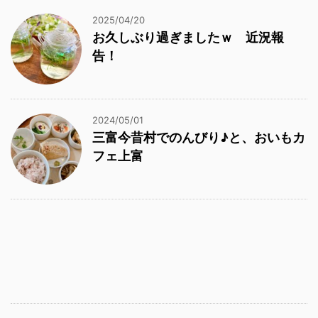
2025/04/20
お久しぶり過ぎましたｗ 近況報
告！
2024/05/01
三富今昔村でのんびり♪と、おいもカ
フェ上富