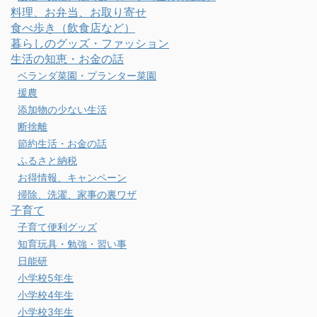
料理、お弁当、お取り寄せ
食べ歩き（飲食店など）
暮らしのグッズ・ファッション
生活の知恵・お金の話
ベランダ菜園・プランター菜園
援農
添加物の少ない生活
断捨離
節約生活・お金の話
ふるさと納税
お得情報、キャンペーン
掃除、洗濯、家事の裏ワザ
子育て
子育て便利グッズ
知育玩具・勉強・習い事
日能研
小学校5年生
小学校4年生
小学校3年生