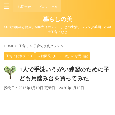
お問合せ
プロフィール
暮らしの美
50代の美容と健康、MIX犬（ポメチワ）との生活、ベランダ菜園、小学
生子育てなど
HOME
>
子育て
>
子育て便利グッズ
>
子育て便利グッズ
未就園児（0.1.2.3歳）の育児日記
1人で手洗いうがい練習のために子
ども用踏み台を買ってみた
投稿日：2015年1月10日 更新日：
2020年1月10日