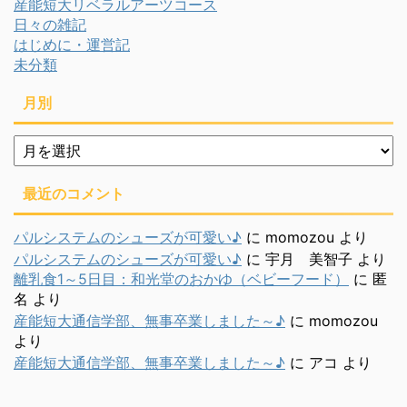
産能短大リベラルアーツコース
日々の雑記
はじめに・運営記
未分類
月別
月
別
最近のコメント
パルシステムのシューズが可愛い♪
に
momozou
より
パルシステムのシューズが可愛い♪
に
宇月 美智子
より
離乳食1～5日目：和光堂のおかゆ（ベビーフード）
に
匿
名
より
産能短大通信学部、無事卒業しました～♪
に
momozou
より
産能短大通信学部、無事卒業しました～♪
に
アコ
より