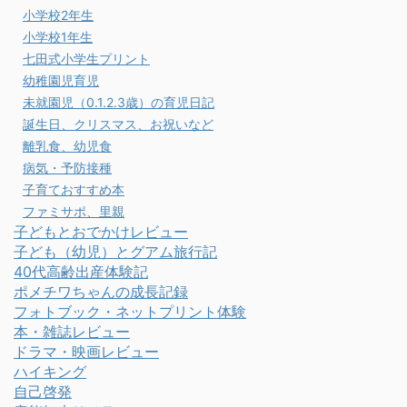
小学校2年生
小学校1年生
七田式小学生プリント
幼稚園児育児
未就園児（0.1.2.3歳）の育児日記
誕生日、クリスマス、お祝いなど
離乳食、幼児食
病気・予防接種
子育ておすすめ本
ファミサポ、里親
子どもとおでかけレビュー
子ども（幼児）とグアム旅行記
40代高齢出産体験記
ポメチワちゃんの成長記録
フォトブック・ネットプリント体験
本・雑誌レビュー
ドラマ・映画レビュー
ハイキング
自己啓発