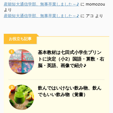
産能短大通信学部、無事卒業しました～♪
に
momozou
より
産能短大通信学部、無事卒業しました～♪
に
アコ
より
お役立ち記事
1
基本教材は七田式小学生プリン
トに決定（小2）国語・算数・右
脳・英語、画像で紹介♪
2
飲んではいけない飲み物、飲ん
でもいい飲み物（覚書）