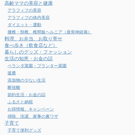
高齢ママの美容と健康
アラフィフの美容
アラフィフの体内美容
ダイエット・運動
腰椎・頸椎、椎間板ヘルニア（座骨神経痛）
料理、お弁当、お取り寄せ
食べ歩き（飲食店など）
暮らしのグッズ・ファッション
生活の知恵・お金の話
ベランダ菜園・プランター菜園
援農
添加物の少ない生活
断捨離
節約生活・お金の話
ふるさと納税
お得情報、キャンペーン
掃除、洗濯、家事の裏ワザ
子育て
子育て便利グッズ