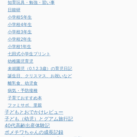
知育玩具・勉強・習い事
日能研
小学校5年生
小学校4年生
小学校3年生
小学校2年生
小学校1年生
七田式小学生プリント
幼稚園児育児
未就園児（0.1.2.3歳）の育児日記
誕生日、クリスマス、お祝いなど
離乳食、幼児食
病気・予防接種
子育ておすすめ本
ファミサポ、里親
子どもとおでかけレビュー
子ども（幼児）とグアム旅行記
40代高齢出産体験記
ポメチワちゃんの成長記録