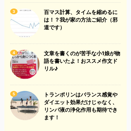
3
百マス計算、タイムを縮めるに
は！？我が家の方法ご紹介（邪
道です）
4
文章を書くのが苦手な小1娘が物
語を書いたよ！おススメ作文ド
リル♪
5
トランポリンはバランス感覚や
ダイエット効果だけじゃなく、
リンパ液の浄化作用も期待でき
ます！