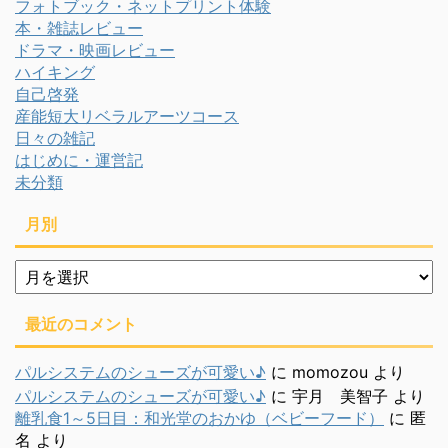
フォトブック・ネットプリント体験
本・雑誌レビュー
ドラマ・映画レビュー
ハイキング
自己啓発
産能短大リベラルアーツコース
日々の雑記
はじめに・運営記
未分類
月別
月
別
最近のコメント
パルシステムのシューズが可愛い♪
に
momozou
より
パルシステムのシューズが可愛い♪
に
宇月 美智子
より
離乳食1～5日目：和光堂のおかゆ（ベビーフード）
に
匿
名
より