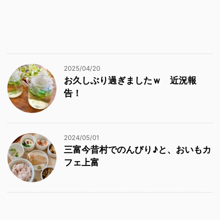
2025/04/20
お久しぶり過ぎましたｗ 近況報
告！
2024/05/01
三富今昔村でのんびり♪と、おいもカ
フェ上富