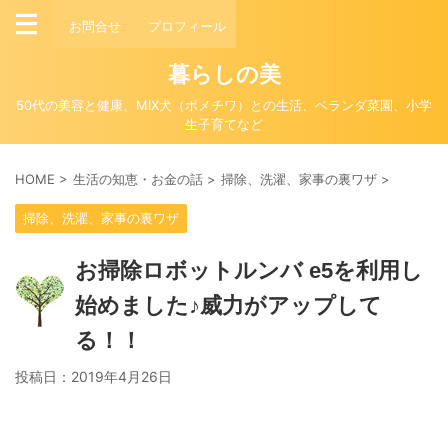
お問合せ
プロフィール
暮らしの美
50代の美容と健康、MIX犬（ポメチワ）との生活、ベランダ菜園、小学
生子育てなど
HOME
>
生活の知恵・お金の話
>
掃除、洗濯、家事の裏ワザ
>
掃除、洗濯、家事の裏ワザ
お掃除ロボットルンバ e5を利用し
始めました♪威力がアップして
る！！
投稿日：
2019年4月26日