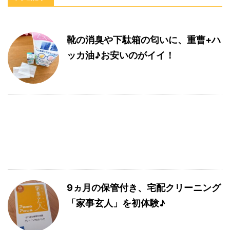
靴の消臭や下駄箱の匂いに、重曹+ハ
ッカ油♪お安いのがイイ！
9ヵ月の保管付き、宅配クリーニング
「家事玄人」を初体験♪