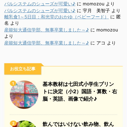
パルシステムのシューズが可愛い♪
に
momozou
より
パルシステムのシューズが可愛い♪
に
宇月 美智子
より
離乳食1～5日目：和光堂のおかゆ（ベビーフード）
に
匿
名
より
産能短大通信学部、無事卒業しました～♪
に
momozou
より
産能短大通信学部、無事卒業しました～♪
に
アコ
より
お役立ち記事
1
基本教材は七田式小学生プリン
トに決定（小2）国語・算数・右
脳・英語、画像で紹介♪
2
飲んではいけない飲み物、飲ん