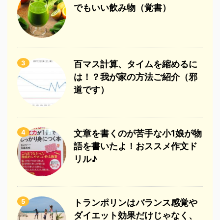
でもいい飲み物（覚書）
3
百マス計算、タイムを縮めるに
は！？我が家の方法ご紹介（邪
道です）
4
文章を書くのが苦手な小1娘が物
語を書いたよ！おススメ作文ド
リル♪
5
トランポリンはバランス感覚や
ダイエット効果だけじゃなく、