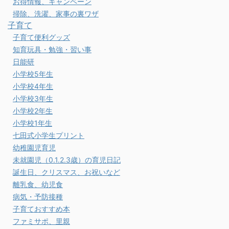
お得情報、キャンペーン
掃除、洗濯、家事の裏ワザ
子育て
子育て便利グッズ
知育玩具・勉強・習い事
日能研
小学校5年生
小学校4年生
小学校3年生
小学校2年生
小学校1年生
七田式小学生プリント
幼稚園児育児
未就園児（0.1.2.3歳）の育児日記
誕生日、クリスマス、お祝いなど
離乳食、幼児食
病気・予防接種
子育ておすすめ本
ファミサポ、里親