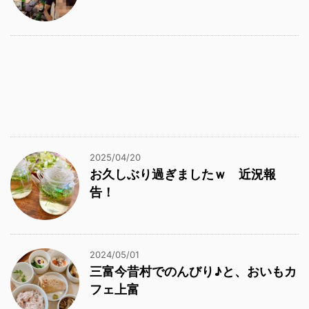
2025/04/20
お久しぶり過ぎましたｗ 近況報
告！
2024/05/01
三富今昔村でのんびり♪と、おいもカ
フェ上富