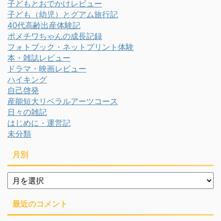
子どもとおでかけレビュー
子ども（幼児）とグアム旅行記
40代高齢出産体験記
ポメチワちゃんの成長記録
フォトブック・ネットプリント体験
本・雑誌レビュー
ドラマ・映画レビュー
ハイキング
自己啓発
産能短大リベラルアーツコース
日々の雑記
はじめに・運営記
未分類
月別
月
別
最近のコメント