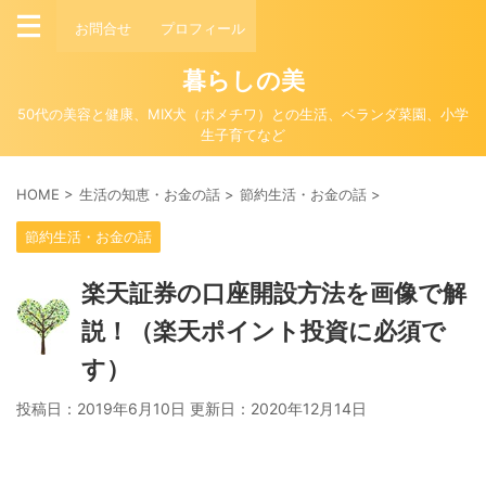
お問合せ
プロフィール
暮らしの美
50代の美容と健康、MIX犬（ポメチワ）との生活、ベランダ菜園、小学
生子育てなど
HOME
>
生活の知恵・お金の話
>
節約生活・お金の話
>
節約生活・お金の話
楽天証券の口座開設方法を画像で解
説！（楽天ポイント投資に必須で
す）
投稿日：2019年6月10日 更新日：
2020年12月14日