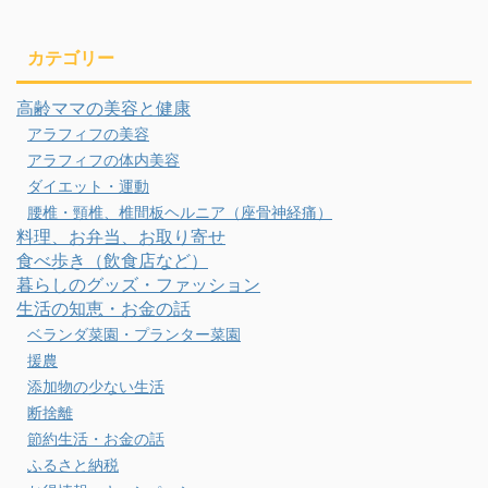
カテゴリー
高齢ママの美容と健康
アラフィフの美容
アラフィフの体内美容
ダイエット・運動
腰椎・頸椎、椎間板ヘルニア（座骨神経痛）
料理、お弁当、お取り寄せ
食べ歩き（飲食店など）
暮らしのグッズ・ファッション
生活の知恵・お金の話
ベランダ菜園・プランター菜園
援農
添加物の少ない生活
断捨離
節約生活・お金の話
ふるさと納税