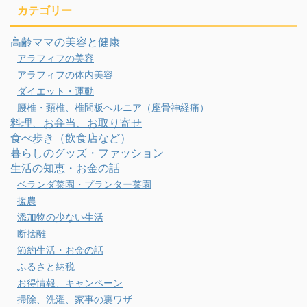
カテゴリー
高齢ママの美容と健康
アラフィフの美容
アラフィフの体内美容
ダイエット・運動
腰椎・頸椎、椎間板ヘルニア（座骨神経痛）
料理、お弁当、お取り寄せ
食べ歩き（飲食店など）
暮らしのグッズ・ファッション
生活の知恵・お金の話
ベランダ菜園・プランター菜園
援農
添加物の少ない生活
断捨離
節約生活・お金の話
ふるさと納税
お得情報、キャンペーン
掃除、洗濯、家事の裏ワザ