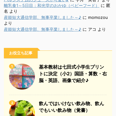
離乳食1～5日目：和光堂のおかゆ（ベビーフード）
に
匿
名
より
産能短大通信学部、無事卒業しました～♪
に
momozou
より
産能短大通信学部、無事卒業しました～♪
に
アコ
より
お役立ち記事
1
基本教材は七田式小学生プリン
トに決定（小2）国語・算数・右
脳・英語、画像で紹介♪
2
飲んではいけない飲み物、飲ん
でもいい飲み物（覚書）