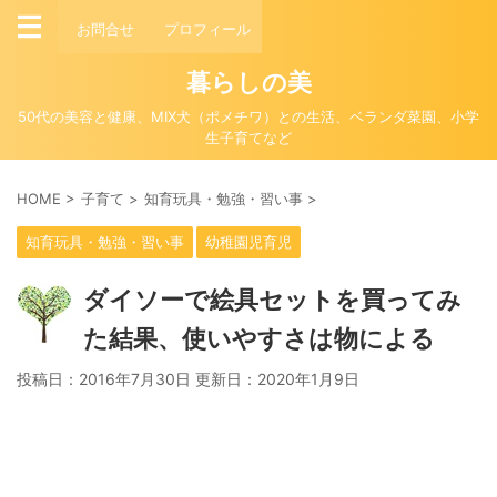
お問合せ
プロフィール
暮らしの美
50代の美容と健康、MIX犬（ポメチワ）との生活、ベランダ菜園、小学
生子育てなど
HOME
>
子育て
>
知育玩具・勉強・習い事
>
知育玩具・勉強・習い事
幼稚園児育児
ダイソーで絵具セットを買ってみ
た結果、使いやすさは物による
投稿日：2016年7月30日 更新日：
2020年1月9日