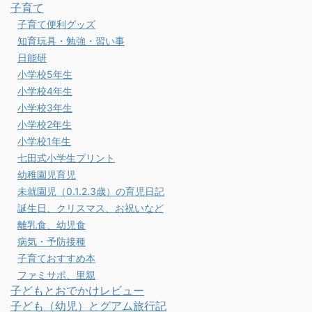
子育て
子育て便利グッズ
知育玩具・勉強・習い事
日能研
小学校5年生
小学校4年生
小学校3年生
小学校2年生
小学校1年生
七田式小学生プリント
幼稚園児育児
未就園児（0.1.2.3歳）の育児日記
誕生日、クリスマス、お祝いなど
離乳食、幼児食
病気・予防接種
子育ておすすめ本
ファミサポ、里親
子どもとおでかけレビュー
子ども（幼児）とグアム旅行記