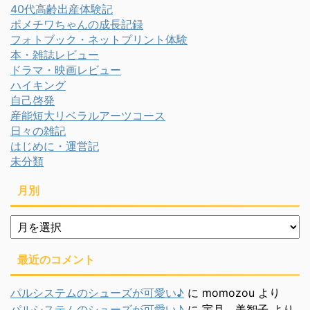
40代高齢出産体験記
ポメチワちゃんの成長記録
フォトブック・ネットプリント体験
本・雑誌レビュー
ドラマ・映画レビュー
ハイキング
自己啓発
産能短大リベラルアーツコース
日々の雑記
はじめに・運営記
未分類
月別
月
別
最近のコメント
パルシステムのシューズが可愛い♪
に
momozou
より
パルシステムのシューズが可愛い♪
に
宇月 美智子
より