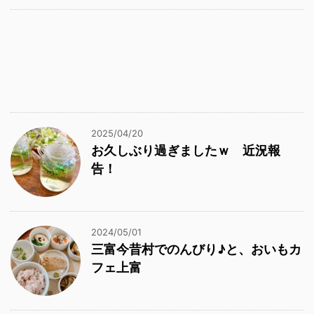
2025/04/20
お久しぶり過ぎましたｗ 近況報
告！
2024/05/01
三富今昔村でのんびり♪と、おいもカ
フェ上富