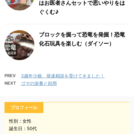
はお医者さんセットで思いやりをは
ぐくむ♪
ブロックを掘って恐竜を発掘！恐竜
化石玩具を楽しむ（ダイソー）
PREV
3歳年少娘、発達相談を受けてきました！
NEXT
ゴマの栄養と効用
プロフィール
性別：女性
誕生日：50代