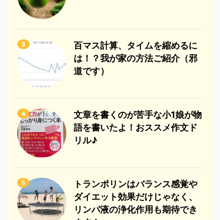
3
百マス計算、タイムを縮めるに
は！？我が家の方法ご紹介（邪
道です）
4
文章を書くのが苦手な小1娘が物
語を書いたよ！おススメ作文ド
リル♪
5
トランポリンはバランス感覚や
ダイエット効果だけじゃなく、
リンパ液の浄化作用も期待でき