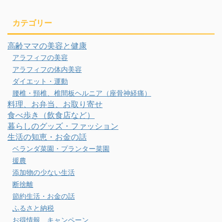
カテゴリー
高齢ママの美容と健康
アラフィフの美容
アラフィフの体内美容
ダイエット・運動
腰椎・頸椎、椎間板ヘルニア（座骨神経痛）
料理、お弁当、お取り寄せ
食べ歩き（飲食店など）
暮らしのグッズ・ファッション
生活の知恵・お金の話
ベランダ菜園・プランター菜園
援農
添加物の少ない生活
断捨離
節約生活・お金の話
ふるさと納税
お得情報、キャンペーン