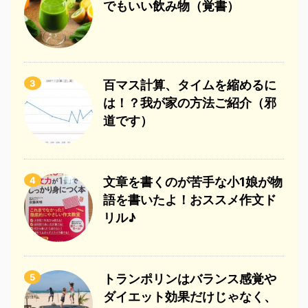
でもいい飲み物（覚書）
3
百マス計算、タイムを縮めるに
は！？我が家の方法ご紹介（邪
道です）
4
文章を書くのが苦手な小1娘が物
語を書いたよ！おススメ作文ド
リル♪
5
トランポリンはバランス感覚や
ダイエット効果だけじゃなく、