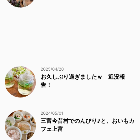
2025/04/20
お久しぶり過ぎましたｗ 近況報
告！
2024/05/01
三富今昔村でのんびり♪と、おいもカ
フェ上富