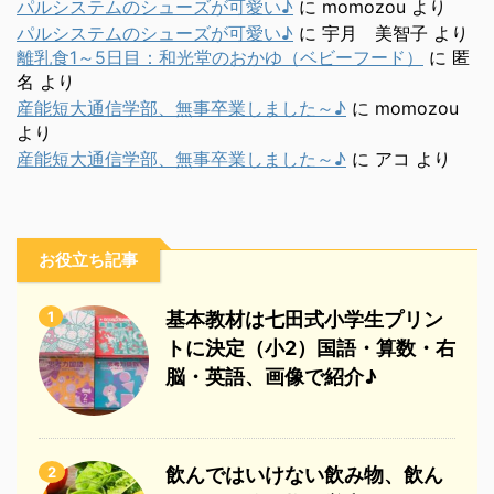
パルシステムのシューズが可愛い♪
に
momozou
より
パルシステムのシューズが可愛い♪
に
宇月 美智子
より
離乳食1～5日目：和光堂のおかゆ（ベビーフード）
に
匿
名
より
産能短大通信学部、無事卒業しました～♪
に
momozou
より
産能短大通信学部、無事卒業しました～♪
に
アコ
より
お役立ち記事
1
基本教材は七田式小学生プリン
トに決定（小2）国語・算数・右
脳・英語、画像で紹介♪
2
飲んではいけない飲み物、飲ん