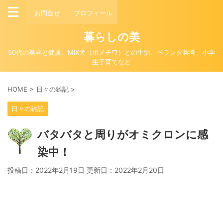
お問合せ
プロフィール
暮らしの美
50代の美容と健康、MIX犬（ポメチワ）との生活、ベランダ菜園、小学
生子育てなど
HOME
>
日々の雑記
>
日々の雑記
バタバタと周りがオミクロンに感
染中！
投稿日：2022年2月19日 更新日：
2022年2月20日