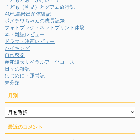
子ども（幼児）とグアム旅行記
40代高齢出産体験記
ポメチワちゃんの成長記録
フォトブック・ネットプリント体験
本・雑誌レビュー
ドラマ・映画レビュー
ハイキング
自己啓発
産能短大リベラルアーツコース
日々の雑記
はじめに・運営記
未分類
月別
月
別
最近のコメント