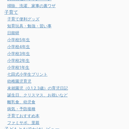
掃除、洗濯、家事の裏ワザ
子育て
子育て便利グッズ
知育玩具・勉強・習い事
日能研
小学校5年生
小学校4年生
小学校3年生
小学校2年生
小学校1年生
七田式小学生プリント
幼稚園児育児
未就園児（0.1.2.3歳）の育児日記
誕生日、クリスマス、お祝いなど
離乳食、幼児食
病気・予防接種
子育ておすすめ本
ファミサポ、里親
子どもとおでかけレビュー