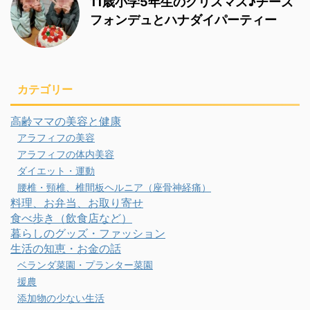
11歳小学5年生のクリスマス♪チーズ
フォンデュとハナダイパーティー
カテゴリー
高齢ママの美容と健康
アラフィフの美容
アラフィフの体内美容
ダイエット・運動
腰椎・頸椎、椎間板ヘルニア（座骨神経痛）
料理、お弁当、お取り寄せ
食べ歩き（飲食店など）
暮らしのグッズ・ファッション
生活の知恵・お金の話
ベランダ菜園・プランター菜園
援農
添加物の少ない生活