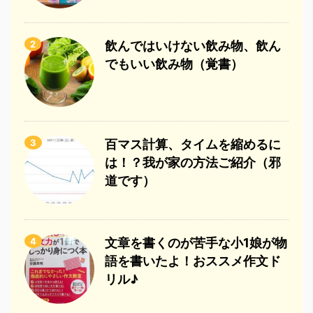
2
飲んではいけない飲み物、飲ん
でもいい飲み物（覚書）
3
百マス計算、タイムを縮めるに
は！？我が家の方法ご紹介（邪
道です）
4
文章を書くのが苦手な小1娘が物
語を書いたよ！おススメ作文ド
リル♪