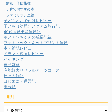
病気・予防接種
子育ておすすめ本
ファミサポ、里親
子どもとおでかけレビュー
子ども（幼児）とグアム旅行記
40代高齢出産体験記
ポメチワちゃんの成長記録
フォトブック・ネットプリント体験
本・雑誌レビュー
ドラマ・映画レビュー
ハイキング
自己啓発
産能短大リベラルアーツコース
日々の雑記
はじめに・運営記
未分類
月別
月