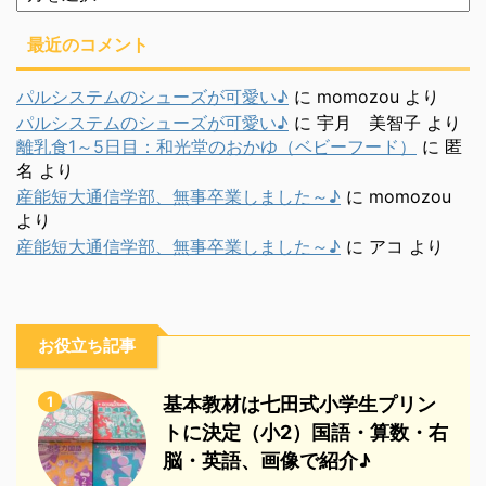
別
最近のコメント
パルシステムのシューズが可愛い♪
に
momozou
より
パルシステムのシューズが可愛い♪
に
宇月 美智子
より
離乳食1～5日目：和光堂のおかゆ（ベビーフード）
に
匿
名
より
産能短大通信学部、無事卒業しました～♪
に
momozou
より
産能短大通信学部、無事卒業しました～♪
に
アコ
より
お役立ち記事
1
基本教材は七田式小学生プリン
トに決定（小2）国語・算数・右
脳・英語、画像で紹介♪