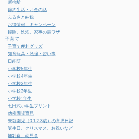
断捨離
節約生活・お金の話
ふるさと納税
お得情報、キャンペーン
掃除、洗濯、家事の裏ワザ
子育て
子育て便利グッズ
知育玩具・勉強・習い事
日能研
小学校5年生
小学校4年生
小学校3年生
小学校2年生
小学校1年生
七田式小学生プリント
幼稚園児育児
未就園児（0.1.2.3歳）の育児日記
誕生日、クリスマス、お祝いなど
離乳食、幼児食