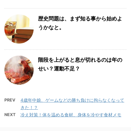
歴史問題は、まず知る事から始めよ
うかなと。
階段を上がると息が切れるのは年の
せい？運動不足？
PREV
4歳年中娘、ゲームなどの勝ち負けに拘らなくなって
きた！？
NEXT
冷え対策！体を温める食材、身体を冷やす食材メモ