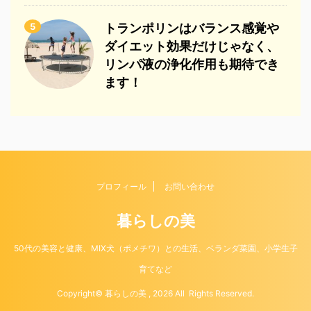
5
トランポリンはバランス感覚や
ダイエット効果だけじゃなく、
リンパ液の浄化作用も期待でき
ます！
プロフィール
お問い合わせ
暮らしの美
50代の美容と健康、MIX犬（ポメチワ）との生活、ベランダ菜園、小学生子
育てなど
Copyright© 暮らしの美 , 2026 All Rights Reserved.