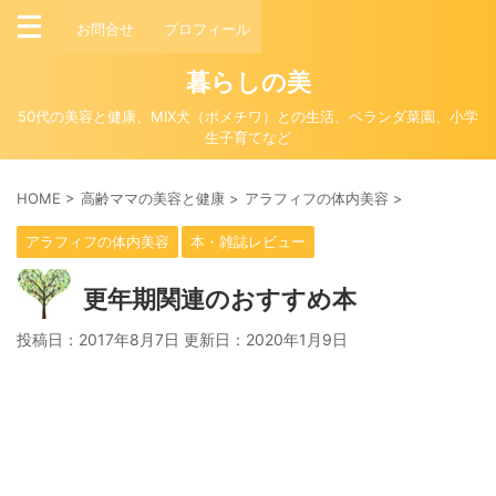
お問合せ
プロフィール
暮らしの美
50代の美容と健康、MIX犬（ポメチワ）との生活、ベランダ菜園、小学
生子育てなど
HOME
>
高齢ママの美容と健康
>
アラフィフの体内美容
>
アラフィフの体内美容
本・雑誌レビュー
更年期関連のおすすめ本
投稿日：2017年8月7日 更新日：
2020年1月9日