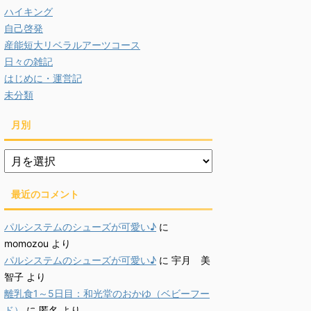
ハイキング
自己啓発
産能短大リベラルアーツコース
日々の雑記
はじめに・運営記
未分類
月別
月
別
最近のコメント
パルシステムのシューズが可愛い♪
に
momozou
より
パルシステムのシューズが可愛い♪
に
宇月 美
智子
より
離乳食1～5日目：和光堂のおかゆ（ベビーフー
ド）
に
匿名
より