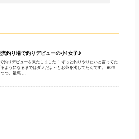
流釣り場で釣りデビューの小1女子♪
1年で釣りデビューを果たしました！ ずっと釣りやりたいと言ってた
るようになるまではダメだよ～とお茶を濁してたんです。 90％
つ、最悪 ...