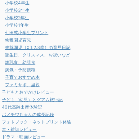
小学校4年生
小学校3年生
小学校2年生
小学校1年生
七田式小学生プリント
幼稚園児育児
未就園児（0.1.2.3歳）の育児日記
誕生日、クリスマス、お祝いなど
離乳食、幼児食
病気・予防接種
子育ておすすめ本
ファミサポ、里親
子どもとおでかけレビュー
子ども（幼児）とグアム旅行記
40代高齢出産体験記
ポメチワちゃんの成長記録
フォトブック・ネットプリント体験
本・雑誌レビュー
ドラマ・映画レビュー