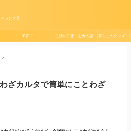
、ベランダ菜
子育て
生活の知恵・お金の話
暮らしのグッズ・
ョン
事
>
わざカルタで簡単にことわざ
とわざは分かるんだけど、今回新たにことわざカルタを