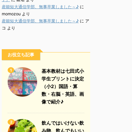
産能短大通信学部、無事卒業しました～♪
に
momozou
より
産能短大通信学部、無事卒業しました～♪
に
ア
コ
より
お役立ち記事
1
基本教材は七田式小
学生プリントに決定
（小2）国語・算
数・右脳・英語、画
像で紹介♪
2
飲んではいけない飲
み物、飲んでもいい