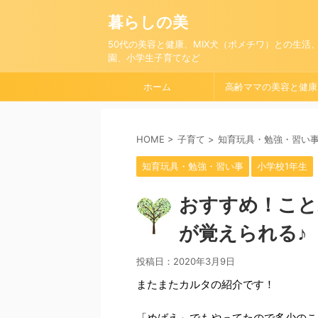
暮らしの美
50代の美容と健康、MIX犬（ポメチワ）との生活
園、小学生子育てなど
ホーム
高齢ママの美容と健康
HOME
>
子育て
>
知育玩具・勉強・習い
知育玩具・勉強・習い事
小学校1年生
おすすめ！こと
が覚えられる♪
投稿日：
2020年3月9日
またまたカルタの紹介です！
「めばえ」でもやってたので多少のこ