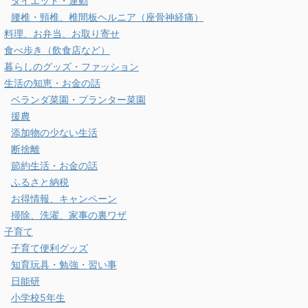
ダイエット・運動
腰椎・頸椎、椎間板ヘルニア（座骨神経痛）
料理、お弁当、お取り寄せ
食べ歩き（飲食店など）
暮らしのグッズ・ファッション
生活の知恵・お金の話
ベランダ菜園・プランター菜園
援農
添加物の少ない生活
断捨離
節約生活・お金の話
ふるさと納税
お得情報、キャンペーン
掃除、洗濯、家事の裏ワザ
子育て
子育て便利グッズ
知育玩具・勉強・習い事
日能研
小学校5年生