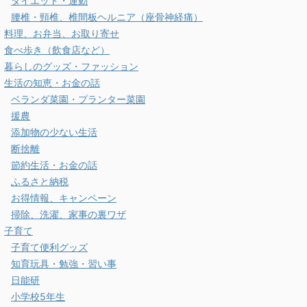
ダイエット・運動
腰椎・頸椎、椎間板ヘルニア（座骨神経痛）
料理、お弁当、お取り寄せ
食べ歩き（飲食店など）
暮らしのグッズ・ファッション
生活の知恵・お金の話
ベランダ菜園・プランター菜園
援農
添加物の少ない生活
断捨離
節約生活・お金の話
ふるさと納税
お得情報、キャンペーン
掃除、洗濯、家事の裏ワザ
子育て
子育て便利グッズ
知育玩具・勉強・習い事
日能研
小学校5年生