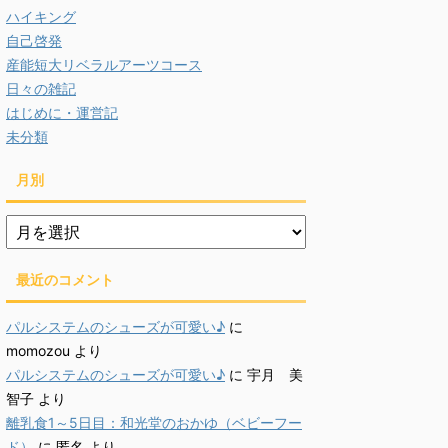
ハイキング
自己啓発
産能短大リベラルアーツコース
日々の雑記
はじめに・運営記
未分類
月別
月
別
最近のコメント
パルシステムのシューズが可愛い♪
に
momozou
より
パルシステムのシューズが可愛い♪
に
宇月 美
智子
より
離乳食1～5日目：和光堂のおかゆ（ベビーフー
ド）
に
匿名
より