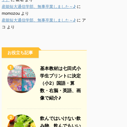
産能短大通信学部、無事卒業しました～♪
に
momozou
より
産能短大通信学部、無事卒業しました～♪
に
ア
コ
より
お役立ち記事
1
基本教材は七田式小
学生プリントに決定
（小2）国語・算
数・右脳・英語、画
像で紹介♪
2
飲んではいけない飲
み物、飲んでもいい