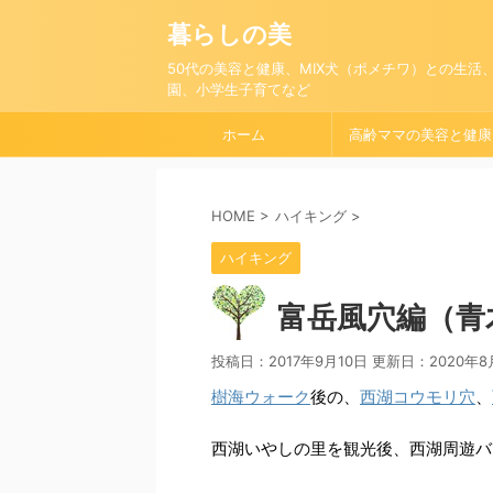
暮らしの美
50代の美容と健康、MIX犬（ポメチワ）との生活
園、小学生子育てなど
ホーム
高齢ママの美容と健康
HOME
>
ハイキング
>
ハイキング
富岳風穴編（青
投稿日：2017年9月10日 更新日：
2020年8
樹海ウォーク
後の、
西湖コウモリ穴
、
西湖いやしの里を観光後、西湖周遊バ