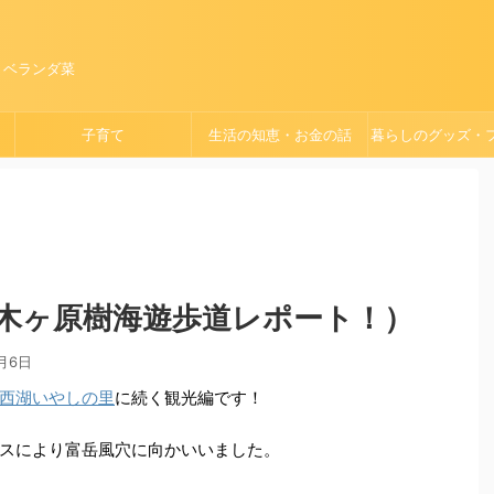
、ベランダ菜
子育て
生活の知恵・お金の話
暮らしのグッズ・
ョン
木ヶ原樹海遊歩道レポート！）
月6日
西湖いやしの里
に続く観光編です！
スにより富岳風穴に向かいいました。