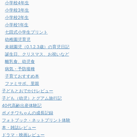
小学校4年生
小学校3年生
小学校2年生
小学校1年生
七田式小学生プリント
幼稚園児育児
未就園児（0.1.2.3歳）の育児日記
誕生日、クリスマス、お祝いなど
離乳食、幼児食
病気・予防接種
子育ておすすめ本
ファミサポ、里親
子どもとおでかけレビュー
子ども（幼児）とグアム旅行記
40代高齢出産体験記
ポメチワちゃんの成長記録
フォトブック・ネットプリント体験
本・雑誌レビュー
ドラマ・映画レビュー