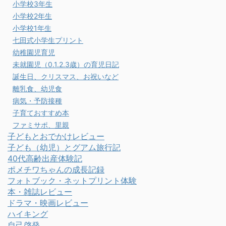
小学校3年生
小学校2年生
小学校1年生
七田式小学生プリント
幼稚園児育児
未就園児（0.1.2.3歳）の育児日記
誕生日、クリスマス、お祝いなど
離乳食、幼児食
病気・予防接種
子育ておすすめ本
ファミサポ、里親
子どもとおでかけレビュー
子ども（幼児）とグアム旅行記
40代高齢出産体験記
ポメチワちゃんの成長記録
フォトブック・ネットプリント体験
本・雑誌レビュー
ドラマ・映画レビュー
ハイキング
自己啓発