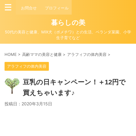
お問合せ
プロフィール
暮らしの美
50代の美容と健康、MIX犬（ポメチワ）との生活、ベランダ菜園、小学
生子育てなど
HOME
>
高齢ママの美容と健康
>
アラフィフの体内美容
>
アラフィフの体内美容
豆乳の日キャンペーン！＋12円で
買えちゃいます♪
投稿日：
2020年3月15日