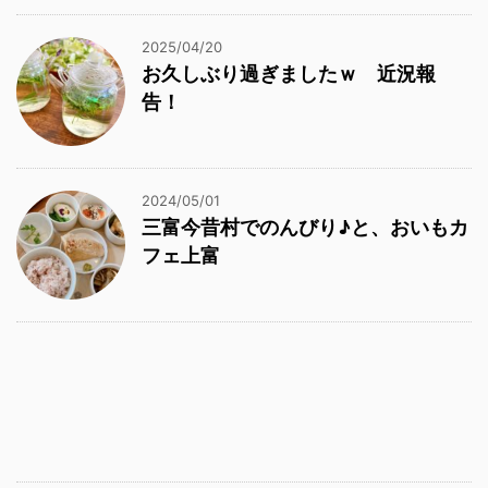
2025/04/20
お久しぶり過ぎましたｗ 近況報
告！
2024/05/01
三富今昔村でのんびり♪と、おいもカ
フェ上富