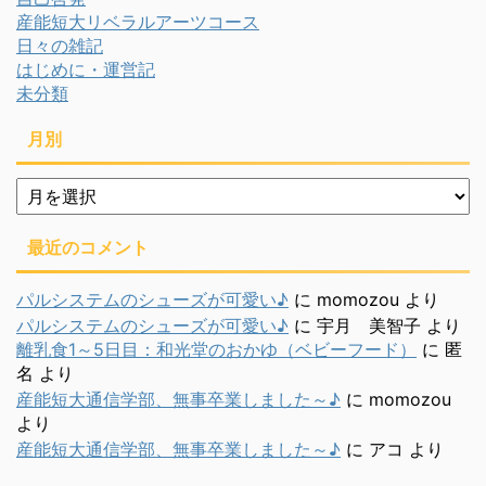
産能短大リベラルアーツコース
日々の雑記
はじめに・運営記
未分類
月別
月
別
最近のコメント
パルシステムのシューズが可愛い♪
に
momozou
より
パルシステムのシューズが可愛い♪
に
宇月 美智子
より
離乳食1～5日目：和光堂のおかゆ（ベビーフード）
に
匿
名
より
産能短大通信学部、無事卒業しました～♪
に
momozou
より
産能短大通信学部、無事卒業しました～♪
に
アコ
より