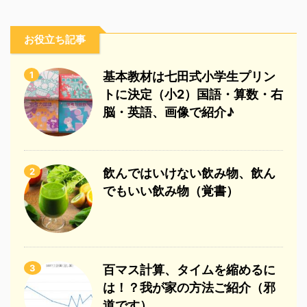
お役立ち記事
1
基本教材は七田式小学生プリン
トに決定（小2）国語・算数・右
脳・英語、画像で紹介♪
2
飲んではいけない飲み物、飲ん
でもいい飲み物（覚書）
3
百マス計算、タイムを縮めるに
は！？我が家の方法ご紹介（邪
道です）