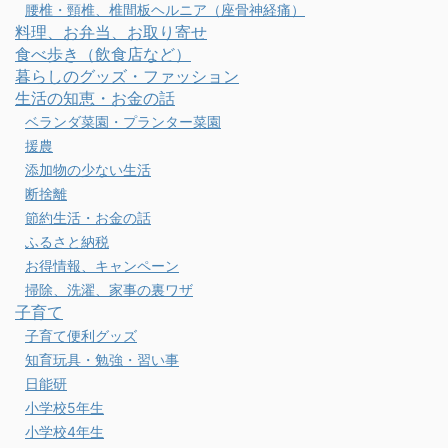
腰椎・頸椎、椎間板ヘルニア（座骨神経痛）
料理、お弁当、お取り寄せ
食べ歩き（飲食店など）
暮らしのグッズ・ファッション
生活の知恵・お金の話
ベランダ菜園・プランター菜園
援農
添加物の少ない生活
断捨離
節約生活・お金の話
ふるさと納税
お得情報、キャンペーン
掃除、洗濯、家事の裏ワザ
子育て
子育て便利グッズ
知育玩具・勉強・習い事
日能研
小学校5年生
小学校4年生