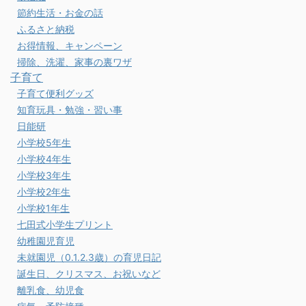
節約生活・お金の話
ふるさと納税
お得情報、キャンペーン
掃除、洗濯、家事の裏ワザ
子育て
子育て便利グッズ
知育玩具・勉強・習い事
日能研
小学校5年生
小学校4年生
小学校3年生
小学校2年生
小学校1年生
七田式小学生プリント
幼稚園児育児
未就園児（0.1.2.3歳）の育児日記
誕生日、クリスマス、お祝いなど
離乳食、幼児食