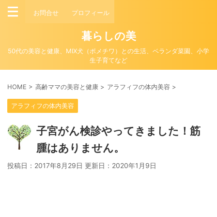
お問合せ
プロフィール
暮らしの美
50代の美容と健康、MIX犬（ポメチワ）との生活、ベランダ菜園、小学
生子育てなど
HOME
>
高齢ママの美容と健康
>
アラフィフの体内美容
>
アラフィフの体内美容
子宮がん検診やってきました！筋
腫はありません。
投稿日：2017年8月29日 更新日：
2020年1月9日