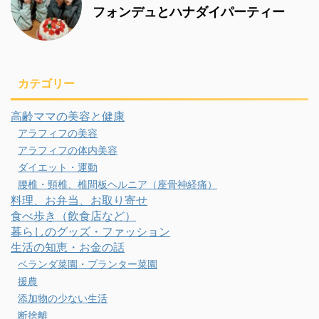
フォンデュとハナダイパーティー
カテゴリー
高齢ママの美容と健康
アラフィフの美容
アラフィフの体内美容
ダイエット・運動
腰椎・頸椎、椎間板ヘルニア（座骨神経痛）
料理、お弁当、お取り寄せ
食べ歩き（飲食店など）
暮らしのグッズ・ファッション
生活の知恵・お金の話
ベランダ菜園・プランター菜園
援農
添加物の少ない生活
断捨離