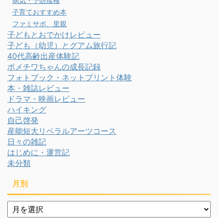
病気・予防接種
子育ておすすめ本
ファミサポ、里親
子どもとおでかけレビュー
子ども（幼児）とグアム旅行記
40代高齢出産体験記
ポメチワちゃんの成長記録
フォトブック・ネットプリント体験
本・雑誌レビュー
ドラマ・映画レビュー
ハイキング
自己啓発
産能短大リベラルアーツコース
日々の雑記
はじめに・運営記
未分類
月別
月
別