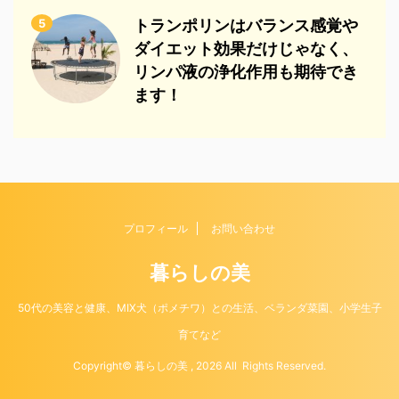
5
トランポリンはバランス感覚や
ダイエット効果だけじゃなく、
リンパ液の浄化作用も期待でき
ます！
プロフィール
お問い合わせ
暮らしの美
50代の美容と健康、MIX犬（ポメチワ）との生活、ベランダ菜園、小学生子
育てなど
Copyright© 暮らしの美 , 2026 All Rights Reserved.