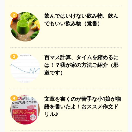
2
飲んではいけない飲み物、飲ん
でもいい飲み物（覚書）
3
百マス計算、タイムを縮めるに
は！？我が家の方法ご紹介（邪
道です）
4
文章を書くのが苦手な小1娘が物
語を書いたよ！おススメ作文ド
リル♪