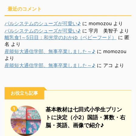
最近のコメント
パルシステムのシューズが可愛い♪
に
momozou
より
パルシステムのシューズが可愛い♪
に
宇月 美智子
より
離乳食1～5日目：和光堂のおかゆ（ベビーフード）
に
匿
名
より
産能短大通信学部、無事卒業しました～♪
に
momozou
より
産能短大通信学部、無事卒業しました～♪
に
アコ
より
お役立ち記事
1
基本教材は七田式小学生プリン
トに決定（小2）国語・算数・右
脳・英語、画像で紹介♪