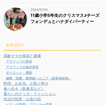
2024/02/02
11歳小学5年生のクリスマス♪チーズ
フォンデュとハナダイパーティー
カテゴリー
高齢ママの美容と健康
アラフィフの美容
アラフィフの体内美容
ダイエット・運動
腰椎・頸椎、椎間板ヘルニア（座骨神経痛）
料理、お弁当、お取り寄せ
食べ歩き（飲食店など）
暮らしのグッズ・ファッション
生活の知恵・お金の話
ベランダ菜園・プランター菜園