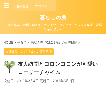
お問合せ
プロフィール
暮らしの美
50代の美容と健康、MIX犬（ポメチワ）との生活、ベランダ菜園、小学
生子育てなど
HOME
>
子育て
>
未就園児（0.1.2.3歳）の育児日記
>
未就園児（0.1.2.3歳）の育児日記
友人訪問とコロンコロンが可愛い
ローリーチャイム
投稿日：2013年2月4日 更新日：
2017年8月2日