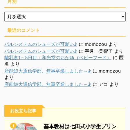
月別
月
別
最近のコメント
パルシステムのシューズが可愛い♪
に
momozou
より
パルシステムのシューズが可愛い♪
に
宇月 美智子
より
離乳食1～5日目：和光堂のおかゆ（ベビーフード）
に
匿
名
より
産能短大通信学部、無事卒業しました～♪
に
momozou
より
産能短大通信学部、無事卒業しました～♪
に
アコ
より
お役立ち記事
1
基本教材は七田式小学生プリン