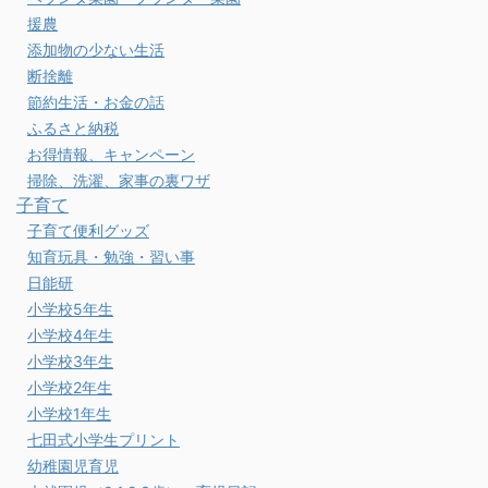
援農
添加物の少ない生活
断捨離
節約生活・お金の話
ふるさと納税
お得情報、キャンペーン
掃除、洗濯、家事の裏ワザ
子育て
子育て便利グッズ
知育玩具・勉強・習い事
日能研
小学校5年生
小学校4年生
小学校3年生
小学校2年生
小学校1年生
七田式小学生プリント
幼稚園児育児