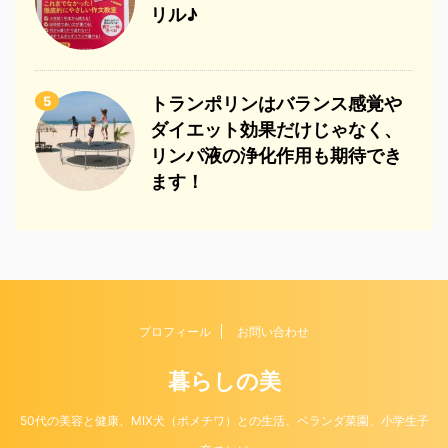
リル♪
5
トランポリンはバランス感覚や
ダイエット効果だけじゃなく、
リンパ液の浄化作用も期待でき
ます！
プロフィール
お問い合わせ
暮らしの美
50代の美容と健康、MIX犬（ポメチワ）との生活、ベランダ菜園、小学生子