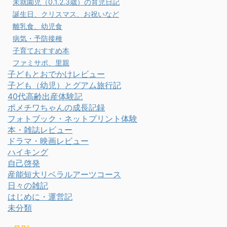
未就園児（0.1.2.3歳）の育児日記
誕生日、クリスマス、お祝いなど
離乳食、幼児食
病気・予防接種
子育ておすすめ本
ファミサポ、里親
子どもとおでかけレビュー
子ども（幼児）とグアム旅行記
40代高齢出産体験記
ポメチワちゃんの成長記録
フォトブック・ネットプリント体験
本・雑誌レビュー
ドラマ・映画レビュー
ハイキング
自己啓発
産能短大リベラルアーツコース
日々の雑記
はじめに・運営記
未分類