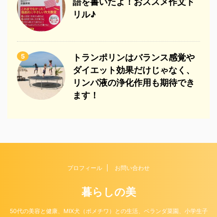
語を書いたよ！おススメ作文ド
リル♪
5
トランポリンはバランス感覚や
ダイエット効果だけじゃなく、
リンパ液の浄化作用も期待でき
ます！
プロフィール
お問い合わせ
暮らしの美
50代の美容と健康、MIX犬（ポメチワ）との生活、ベランダ菜園、小学生子