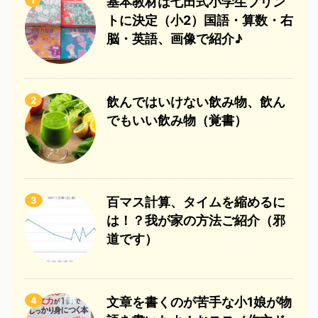
基本教材は七田式小学生プリン
トに決定（小2）国語・算数・右
脳・英語、画像で紹介♪
2
飲んではいけない飲み物、飲ん
でもいい飲み物（覚書）
3
百マス計算、タイムを縮めるに
は！？我が家の方法ご紹介（邪
道です）
4
文章を書くのが苦手な小1娘が物