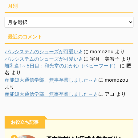
月別
月
別
最近のコメント
パルシステムのシューズが可愛い♪
に
momozou
より
パルシステムのシューズが可愛い♪
に
宇月 美智子
より
離乳食1～5日目：和光堂のおかゆ（ベビーフード）
に
匿
名
より
産能短大通信学部、無事卒業しました～♪
に
momozou
より
産能短大通信学部、無事卒業しました～♪
に
アコ
より
お役立ち記事
1