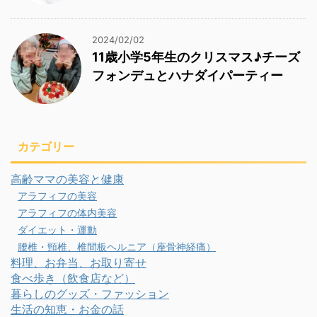
2024/02/02
11歳小学5年生のクリスマス♪チーズ
フォンデュとハナダイパーティー
カテゴリー
高齢ママの美容と健康
アラフィフの美容
アラフィフの体内美容
ダイエット・運動
腰椎・頸椎、椎間板ヘルニア（座骨神経痛）
料理、お弁当、お取り寄せ
食べ歩き（飲食店など）
暮らしのグッズ・ファッション
生活の知恵・お金の話