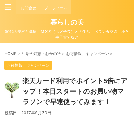
お問合せ
プロフィール
暮らしの美
50代の美容と健康、MIX犬（ポメチワ）との生活、ベランダ菜園、小学
生子育てなど
HOME
>
生活の知恵・お金の話
>
お得情報、キャンペーン
>
お得情報、キャンペーン
楽天カード利用でポイント5倍にア
ップ！本日スタートのお買い物マ
ラソンで早速使ってみます！
投稿日：
2017年9月30日