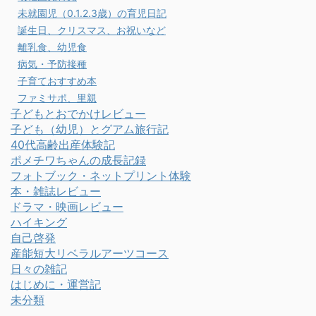
未就園児（0.1.2.3歳）の育児日記
誕生日、クリスマス、お祝いなど
離乳食、幼児食
病気・予防接種
子育ておすすめ本
ファミサポ、里親
子どもとおでかけレビュー
子ども（幼児）とグアム旅行記
40代高齢出産体験記
ポメチワちゃんの成長記録
フォトブック・ネットプリント体験
本・雑誌レビュー
ドラマ・映画レビュー
ハイキング
自己啓発
産能短大リベラルアーツコース
日々の雑記
はじめに・運営記
未分類