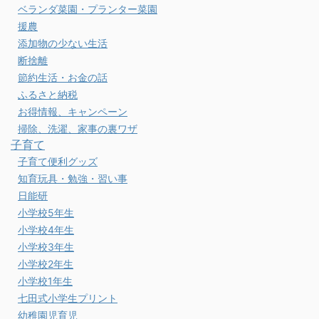
ベランダ菜園・プランター菜園
援農
添加物の少ない生活
断捨離
節約生活・お金の話
ふるさと納税
お得情報、キャンペーン
掃除、洗濯、家事の裏ワザ
子育て
子育て便利グッズ
知育玩具・勉強・習い事
日能研
小学校5年生
小学校4年生
小学校3年生
小学校2年生
小学校1年生
七田式小学生プリント
幼稚園児育児