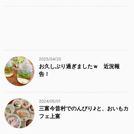
2025/04/20
お久しぶり過ぎましたｗ 近況報
告！
2024/05/01
三富今昔村でのんびり♪と、おいもカ
フェ上富