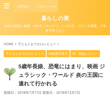
お問合せ
プロフィール
暮らしの美
50代の美容と健康、MIX犬（ポメチワ）との生活、ベランダ菜園、小学
生子育てなど
HOME
>
子どもとおでかけレビュー
>
子どもとおでかけレビュー
幼稚園児育児
本・雑誌レビュー
5歳年長娘、恐竜にはまり、映画 ジ
ュラシック・ワールド 炎の王国に
連れて行かれる
投稿日：2018年7月17日 更新日：
2018年12月7日