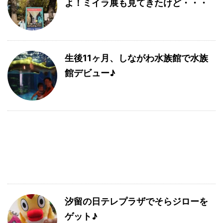
よ！ミイラ展も見てきたけど・・・
生後11ヶ月、しながわ水族館で水族
館デビュー♪
汐留の日テレプラザでそらジローを
ゲット♪