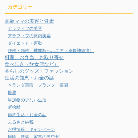
カテゴリー
高齢ママの美容と健康
アラフィフの美容
アラフィフの体内美容
ダイエット・運動
腰椎・頸椎、椎間板ヘルニア（座骨神経痛）
料理、お弁当、お取り寄せ
食べ歩き（飲食店など）
暮らしのグッズ・ファッション
生活の知恵・お金の話
ベランダ菜園・プランター菜園
援農
添加物の少ない生活
断捨離
節約生活・お金の話
ふるさと納税
お得情報、キャンペーン
掃除、洗濯、家事の裏ワザ