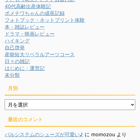
40代高齢出産体験記
ポメチワちゃんの成長記録
フォトブック・ネットプリント体験
本・雑誌レビュー
ドラマ・映画レビュー
ハイキング
自己啓発
産能短大リベラルアーツコース
日々の雑記
はじめに・運営記
未分類
月別
月
別
最近のコメント
パルシステムのシューズが可愛い♪
に
momozou
より