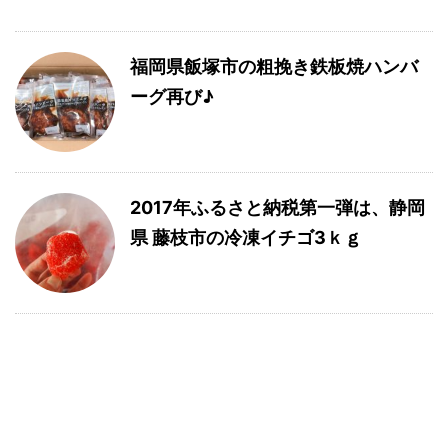
福岡県飯塚市の粗挽き鉄板焼ハンバ
ーグ再び♪
2017年ふるさと納税第一弾は、静岡
県 藤枝市の冷凍イチゴ3ｋｇ