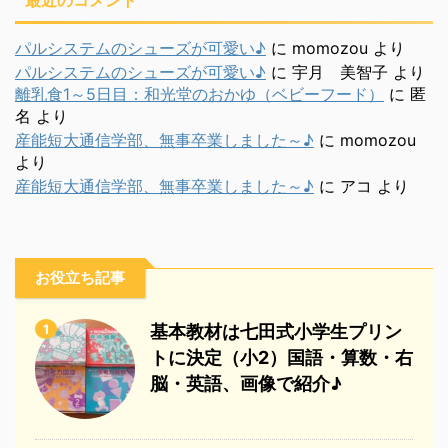
パルシステムのシューズが可愛い♪
に
momozou
より
パルシステムのシューズが可愛い♪
に
宇月 美智子
より
離乳食1～5日目：和光堂のおかゆ（ベビーフード）
に
匿
名
より
産能短大通信学部、無事卒業しました～♪
に
momozou
より
産能短大通信学部、無事卒業しました～♪
に
アコ
より
お役立ち記事
1
基本教材は七田式小学生プリン
トに決定（小2）国語・算数・右
脳・英語、画像で紹介♪