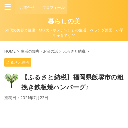
お問合せ
プロフィール
暮らしの美
50代の美容と健康、MIX犬（ポメチワ）との生活、ベランダ菜園、小学
生子育てなど
HOME
>
生活の知恵・お金の話
>
ふるさと納税
>
ふるさと納税
【ふるさと納税】福岡県飯塚市の粗
挽き鉄板焼ハンバーグ♪
投稿日：
2021年7月22日