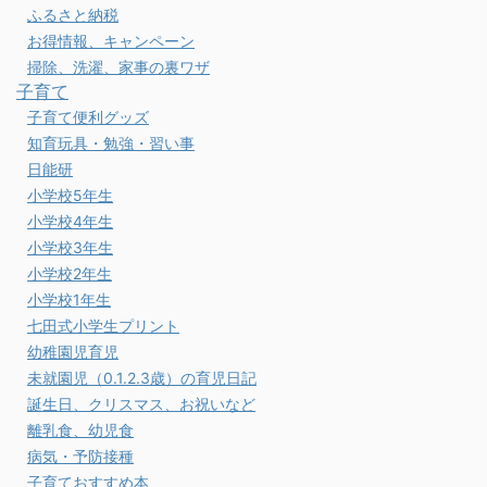
ふるさと納税
お得情報、キャンペーン
掃除、洗濯、家事の裏ワザ
子育て
子育て便利グッズ
知育玩具・勉強・習い事
日能研
小学校5年生
小学校4年生
小学校3年生
小学校2年生
小学校1年生
七田式小学生プリント
幼稚園児育児
未就園児（0.1.2.3歳）の育児日記
誕生日、クリスマス、お祝いなど
離乳食、幼児食
病気・予防接種
子育ておすすめ本