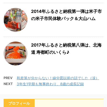
2014年ふるさと納税第一弾は米子市
の米子市民体験パック＆大山ハム
2017年ふるさと納税第八弾は、北海
道 寿都町のいくら♪
PREV
和差算が分からない！線分図以前の話でした（涙）
NEXT
3年生1学期も無事終わり、8歳の成長記録
プロフィール