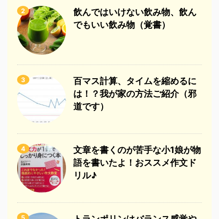
2
飲んではいけない飲み物、飲ん
でもいい飲み物（覚書）
3
百マス計算、タイムを縮めるに
は！？我が家の方法ご紹介（邪
道です）
4
文章を書くのが苦手な小1娘が物
語を書いたよ！おススメ作文ド
リル♪
5
トランポリンはバランス感覚や