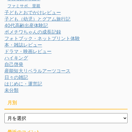
ファミサポ、里親
子どもとおでかけレビュー
子ども（幼児）とグアム旅行記
40代高齢出産体験記
ポメチワちゃんの成長記録
フォトブック・ネットプリント体験
本・雑誌レビュー
ドラマ・映画レビュー
ハイキング
自己啓発
産能短大リベラルアーツコース
日々の雑記
はじめに・運営記
未分類
月別
月
別
最近のコメント