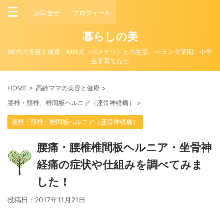
お問合せ
プロフィール
暮らしの美
50代の美容と健康、MIX犬（ポメチワ）との生活、ベランダ菜園、小学
生子育てなど
HOME
>
高齢ママの美容と健康
>
腰椎・頸椎、椎間板ヘルニア（座骨神経痛）
>
腰椎・頸椎、椎間板ヘルニア（座骨神経痛）
腰痛・腰椎椎間板ヘルニア・坐骨神
経痛の症状や仕組みを調べてみま
した！
投稿日：
2017年11月21日