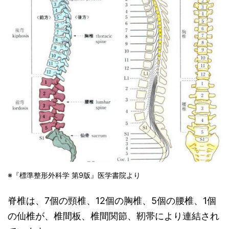
※
『標準整形外科学 第9版』医学書院より
脊椎は、7個の頸椎、12個の胸椎、5個の腰椎、1個
の仙椎が、椎間板、椎間関節、靭帯により連結され