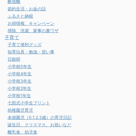
断捨離
節約生活・お金の話
ふるさと納税
お得情報、キャンペーン
掃除、洗濯、家事の裏ワザ
子育て
子育て便利グッズ
知育玩具・勉強・習い事
日能研
小学校5年生
小学校4年生
小学校3年生
小学校2年生
小学校1年生
七田式小学生プリント
幼稚園児育児
未就園児（0.1.2.3歳）の育児日記
誕生日、クリスマス、お祝いなど
離乳食、幼児食