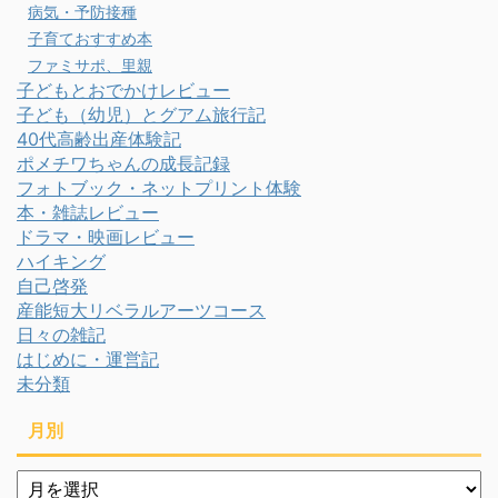
病気・予防接種
子育ておすすめ本
ファミサポ、里親
子どもとおでかけレビュー
子ども（幼児）とグアム旅行記
40代高齢出産体験記
ポメチワちゃんの成長記録
フォトブック・ネットプリント体験
本・雑誌レビュー
ドラマ・映画レビュー
ハイキング
自己啓発
産能短大リベラルアーツコース
日々の雑記
はじめに・運営記
未分類
月別
月