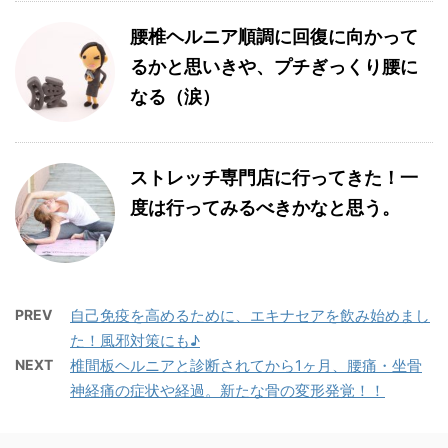
腰椎ヘルニア順調に回復に向かって
るかと思いきや、プチぎっくり腰に
なる（涙）
ストレッチ専門店に行ってきた！一
度は行ってみるべきかなと思う。
PREV
自己免疫を高めるために、エキナセアを飲み始めまし
た！風邪対策にも♪
NEXT
椎間板ヘルニアと診断されてから1ヶ月、腰痛・坐骨
神経痛の症状や経過。新たな骨の変形発覚！！