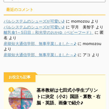
別
最近のコメント
パルシステムのシューズが可愛い♪
に
momozou
より
パルシステムのシューズが可愛い♪
に
宇月 美智子
より
離乳食1～5日目：和光堂のおかゆ（ベビーフード）
に
匿
名
より
産能短大通信学部、無事卒業しました～♪
に
momozou
より
産能短大通信学部、無事卒業しました～♪
に
アコ
より
お役立ち記事
1
基本教材は七田式小学生プリン
トに決定（小2）国語・算数・右
脳・英語、画像で紹介♪