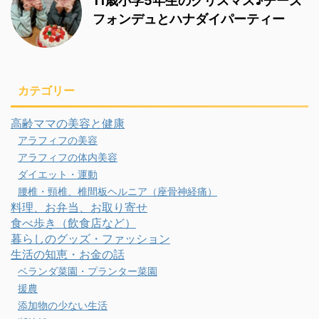
11歳小学5年生のクリスマス♪チーズ
フォンデュとハナダイパーティー
カテゴリー
高齢ママの美容と健康
アラフィフの美容
アラフィフの体内美容
ダイエット・運動
腰椎・頸椎、椎間板ヘルニア（座骨神経痛）
料理、お弁当、お取り寄せ
食べ歩き（飲食店など）
暮らしのグッズ・ファッション
生活の知恵・お金の話
ベランダ菜園・プランター菜園
援農
添加物の少ない生活