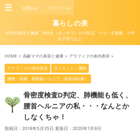
お問合せ
プロフィール
暮らしの美
50代の美容と健康、MIX犬（ポメチワ）との生活、ベランダ菜園、小学
生子育てなど
HOME
>
高齢ママの美容と健康
>
アラフィフの体内美容
>
アラフィフの体内美容
ダイエット・運動
腰椎・頸椎、椎間板ヘルニア（座骨神経痛）
骨密度検査D判定、肺機能も低く、
腰首ヘルニアの私・・・なんとか
しなくちゃ！
投稿日：2018年5月25日 更新日：
2020年1月9日