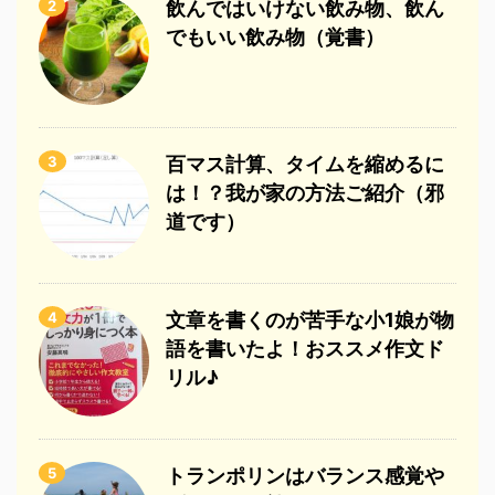
2
飲んではいけない飲み物、飲ん
でもいい飲み物（覚書）
3
百マス計算、タイムを縮めるに
は！？我が家の方法ご紹介（邪
道です）
4
文章を書くのが苦手な小1娘が物
語を書いたよ！おススメ作文ド
リル♪
5
トランポリンはバランス感覚や