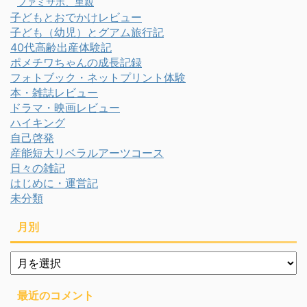
ファミサポ、里親
子どもとおでかけレビュー
子ども（幼児）とグアム旅行記
40代高齢出産体験記
ポメチワちゃんの成長記録
フォトブック・ネットプリント体験
本・雑誌レビュー
ドラマ・映画レビュー
ハイキング
自己啓発
産能短大リベラルアーツコース
日々の雑記
はじめに・運営記
未分類
月別
月
別
最近のコメント