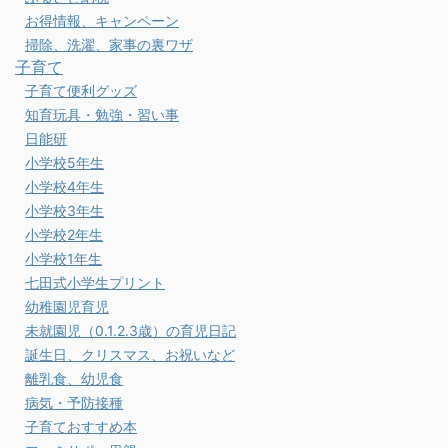
お得情報、キャンペーン
掃除、洗濯、家事の裏ワザ
子育て
子育て便利グッズ
知育玩具・勉強・習い事
日能研
小学校5年生
小学校4年生
小学校3年生
小学校2年生
小学校1年生
七田式小学生プリント
幼稚園児育児
未就園児（0.1.2.3歳）の育児日記
誕生日、クリスマス、お祝いなど
離乳食、幼児食
病気・予防接種
子育ておすすめ本