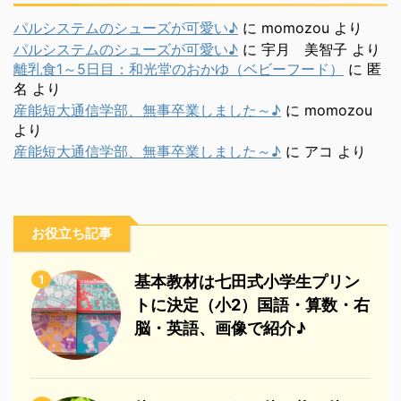
パルシステムのシューズが可愛い♪
に
momozou
より
パルシステムのシューズが可愛い♪
に
宇月 美智子
より
離乳食1～5日目：和光堂のおかゆ（ベビーフード）
に
匿
名
より
産能短大通信学部、無事卒業しました～♪
に
momozou
より
産能短大通信学部、無事卒業しました～♪
に
アコ
より
お役立ち記事
1
基本教材は七田式小学生プリン
トに決定（小2）国語・算数・右
脳・英語、画像で紹介♪