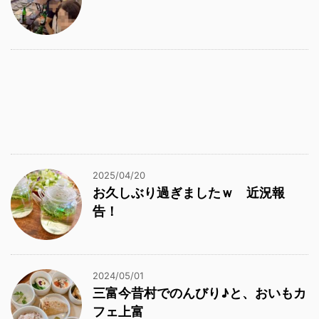
2025/04/20
お久しぶり過ぎましたｗ 近況報
告！
2024/05/01
三富今昔村でのんびり♪と、おいもカ
フェ上富