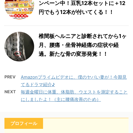
ンペーン中！豆乳12本セットに＋12
円でもう12本が付いてくる！！
椎間板ヘルニアと診断されてから1ヶ
月、腰痛・坐骨神経痛の症状や経
過。新たな骨の変形発覚！！
PREV
Amazonプライムビデオに、僕のヤバい妻が！今期見
てるドラマ紹介♪
NEXT
毎週金曜日に体重、体脂肪、ウエストを測定すること
にしましたよ！（主に腰痛改善のため）
プロフィール