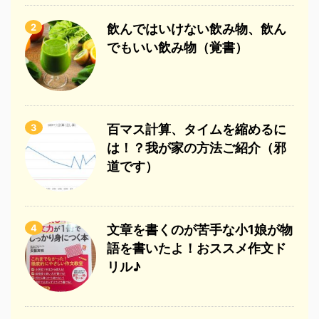
2
飲んではいけない飲み物、飲ん
でもいい飲み物（覚書）
3
百マス計算、タイムを縮めるに
は！？我が家の方法ご紹介（邪
道です）
4
文章を書くのが苦手な小1娘が物
語を書いたよ！おススメ作文ド
リル♪