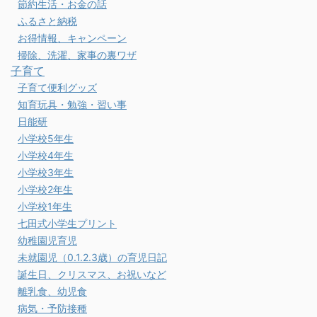
節約生活・お金の話
ふるさと納税
お得情報、キャンペーン
掃除、洗濯、家事の裏ワザ
子育て
子育て便利グッズ
知育玩具・勉強・習い事
日能研
小学校5年生
小学校4年生
小学校3年生
小学校2年生
小学校1年生
七田式小学生プリント
幼稚園児育児
未就園児（0.1.2.3歳）の育児日記
誕生日、クリスマス、お祝いなど
離乳食、幼児食
病気・予防接種