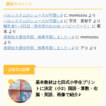
最近のコメント
パルシステムのシューズが可愛い♪
に
momozou
より
パルシステムのシューズが可愛い♪
に
宇月 美智子
より
離乳食1～5日目：和光堂のおかゆ（ベビーフード）
に
匿
名
より
産能短大通信学部、無事卒業しました～♪
に
momozou
より
産能短大通信学部、無事卒業しました～♪
に
アコ
より
お役立ち記事
1
基本教材は七田式小学生プリン
トに決定（小2）国語・算数・右
脳・英語、画像で紹介♪