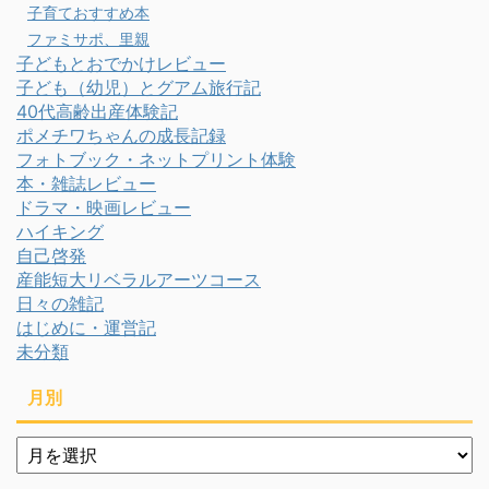
子育ておすすめ本
ファミサポ、里親
子どもとおでかけレビュー
子ども（幼児）とグアム旅行記
40代高齢出産体験記
ポメチワちゃんの成長記録
フォトブック・ネットプリント体験
本・雑誌レビュー
ドラマ・映画レビュー
ハイキング
自己啓発
産能短大リベラルアーツコース
日々の雑記
はじめに・運営記
未分類
月別
月
別