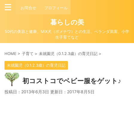
お問合せ
プロフィール
暮らしの美
50代の美容と健康、MIX犬（ポメチワ）との生活、ベランダ菜園、小学
生子育てなど
HOME
>
子育て
>
未就園児（0.1.2.3歳）の育児日記
>
未就園児（0.1.2.3歳）の育児日記
初コストコでベビー服をゲット♪
投稿日：2013年6月3日 更新日：
2017年8月5日