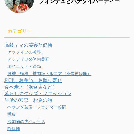
フォンデュとハナダイパーティー
カテゴリー
高齢ママの美容と健康
アラフィフの美容
アラフィフの体内美容
ダイエット・運動
腰椎・頸椎、椎間板ヘルニア（座骨神経痛）
料理、お弁当、お取り寄せ
食べ歩き（飲食店など）
暮らしのグッズ・ファッション
生活の知恵・お金の話
ベランダ菜園・プランター菜園
援農
添加物の少ない生活
断捨離