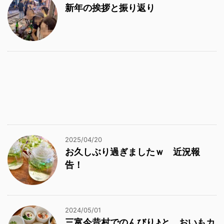
新年の挨拶と振り返り
2025/04/20
お久しぶり過ぎましたｗ 近況報
告！
2024/05/01
三富今昔村でのんびり♪と、おいもカ