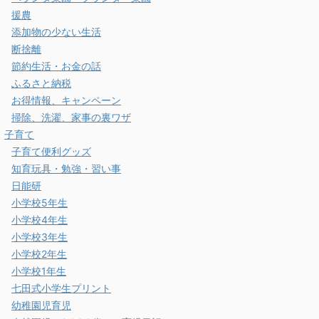
援農
添加物の少ない生活
断捨離
節約生活・お金の話
ふるさと納税
お得情報、キャンペーン
掃除、洗濯、家事の裏ワザ
子育て
子育て便利グッズ
知育玩具・勉強・習い事
日能研
小学校5年生
小学校4年生
小学校3年生
小学校2年生
小学校1年生
七田式小学生プリント
幼稚園児育児