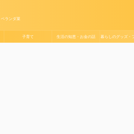
、ベランダ菜
子育て
生活の知恵・お金の話
暮らしのグッズ・
ョン