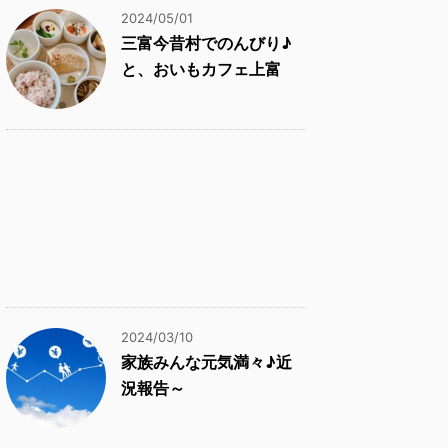
2024/05/01
三富今昔村でのんびり♪
と、おいもカフェ上富
2024/03/10
家族みんな元気満々♪近
況報告～