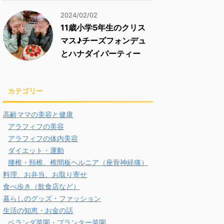
2024/02/02
11歳小学5年生のクリス
マス♪チーズフォンデュ
とハナダイパーティー
カテゴリー
高齢ママの美容と健康
アラフィフの美容
アラフィフの体内美容
ダイエット・運動
腰椎・頸椎、椎間板ヘルニア（座骨神経痛）
料理、お弁当、お取り寄せ
食べ歩き（飲食店など）
暮らしのグッズ・ファッション
生活の知恵・お金の話
ベランダ菜園・プランター菜園