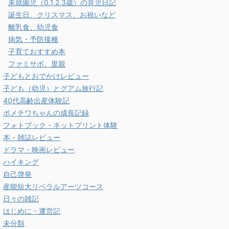
未就園児（0.1.2.3歳）の育児日記
誕生日、クリスマス、お祝いなど
離乳食、幼児食
病気・予防接種
子育ておすすめ本
ファミサポ、里親
子どもとおでかけレビュー
子ども（幼児）とグアム旅行記
40代高齢出産体験記
ポメチワちゃんの成長記録
フォトブック・ネットプリント体験
本・雑誌レビュー
ドラマ・映画レビュー
ハイキング
自己啓発
産能短大リベラルアーツコース
日々の雑記
はじめに・運営記
未分類