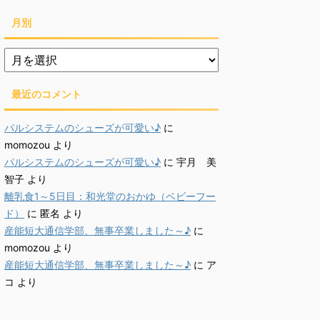
月別
月
別
最近のコメント
パルシステムのシューズが可愛い♪
に
momozou
より
パルシステムのシューズが可愛い♪
に
宇月 美
智子
より
離乳食1～5日目：和光堂のおかゆ（ベビーフー
ド）
に
匿名
より
産能短大通信学部、無事卒業しました～♪
に
momozou
より
産能短大通信学部、無事卒業しました～♪
に
ア
コ
より