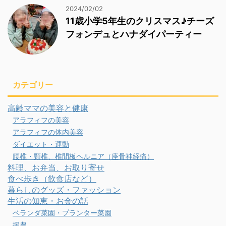
2024/02/02
11歳小学5年生のクリスマス♪チーズ
フォンデュとハナダイパーティー
カテゴリー
高齢ママの美容と健康
アラフィフの美容
アラフィフの体内美容
ダイエット・運動
腰椎・頸椎、椎間板ヘルニア（座骨神経痛）
料理、お弁当、お取り寄せ
食べ歩き（飲食店など）
暮らしのグッズ・ファッション
生活の知恵・お金の話
ベランダ菜園・プランター菜園
援農