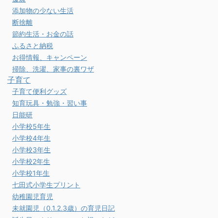
添加物の少ない生活
断捨離
節約生活・お金の話
ふるさと納税
お得情報、キャンペーン
掃除、洗濯、家事の裏ワザ
子育て
子育て便利グッズ
知育玩具・勉強・習い事
日能研
小学校5年生
小学校4年生
小学校3年生
小学校2年生
小学校1年生
七田式小学生プリント
幼稚園児育児
未就園児（0.1.2.3歳）の育児日記