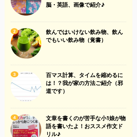
脳・英語、画像で紹介♪
2
飲んではいけない飲み物、飲ん
でもいい飲み物（覚書）
3
百マス計算、タイムを縮めるに
は！？我が家の方法ご紹介（邪
道です）
4
文章を書くのが苦手な小1娘が物
語を書いたよ！おススメ作文ド
リル♪