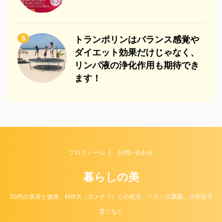
5
トランポリンはバランス感覚や
ダイエット効果だけじゃなく、
リンパ液の浄化作用も期待でき
ます！
プロフィール
お問い合わせ
暮らしの美
50代の美容と健康、MIX犬（ポメチワ）との生活、ベランダ菜園、小学生子
育てなど