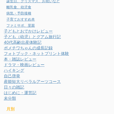
誕生日、クリスマス、お祝いなど
離乳食、幼児食
病気・予防接種
子育ておすすめ本
ファミサポ、里親
子どもとおでかけレビュー
子ども（幼児）とグアム旅行記
40代高齢出産体験記
ポメチワちゃんの成長記録
フォトブック・ネットプリント体験
本・雑誌レビュー
ドラマ・映画レビュー
ハイキング
自己啓発
産能短大リベラルアーツコース
日々の雑記
はじめに・運営記
未分類
月別