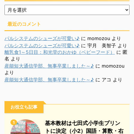
月
別
最近のコメント
パルシステムのシューズが可愛い♪
に
momozou
より
パルシステムのシューズが可愛い♪
に
宇月 美智子
より
離乳食1～5日目：和光堂のおかゆ（ベビーフード）
に
匿
名
より
産能短大通信学部、無事卒業しました～♪
に
momozou
より
産能短大通信学部、無事卒業しました～♪
に
アコ
より
お役立ち記事
1
基本教材は七田式小学生プリン
トに決定（小2）国語・算数・右