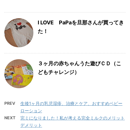
I LOVE PaPaを旦那さんが買ってき
た！
３ヶ月の赤ちゃんうた遊びＣＤ（こ
どもチャレンジ）
PREV
生後1ヶ月の乳児湿疹、治療とケア、おすすめベビー
ローション
NEXT
完ミになりました！私が考える完全ミルクのメリット
デメリット