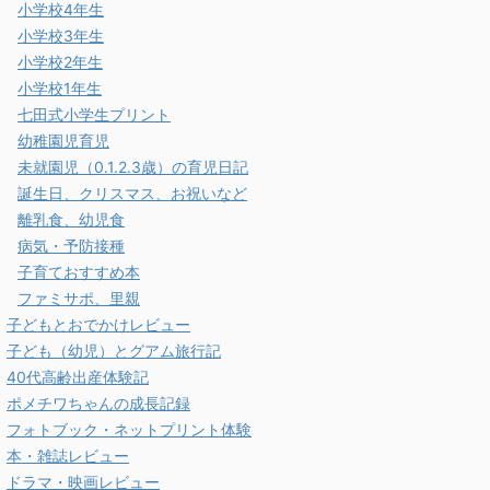
小学校4年生
小学校3年生
小学校2年生
小学校1年生
七田式小学生プリント
幼稚園児育児
未就園児（0.1.2.3歳）の育児日記
誕生日、クリスマス、お祝いなど
離乳食、幼児食
病気・予防接種
子育ておすすめ本
ファミサポ、里親
子どもとおでかけレビュー
子ども（幼児）とグアム旅行記
40代高齢出産体験記
ポメチワちゃんの成長記録
フォトブック・ネットプリント体験
本・雑誌レビュー
ドラマ・映画レビュー