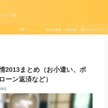
、ベランダ菜
子育て
生活の知恵・お金の話
暮らしのグッズ・
ョン
情2013まとめ（お小遣い、ボ
ローン返済など）
28日