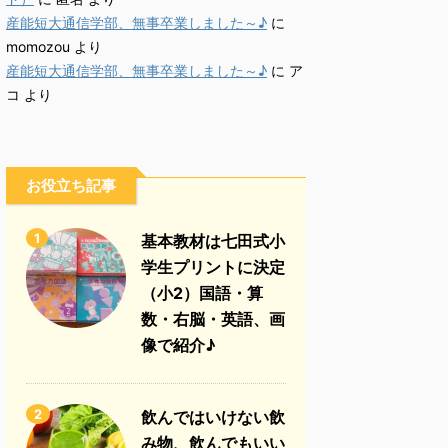
産能短大通信学部、無事卒業しました～♪
に
momozou
より
産能短大通信学部、無事卒業しました～♪
に
ア
コ
より
お役立ち記事
1
基本教材は七田式小
学生プリントに決定
（小2）国語・算
数・右脳・英語、画
像で紹介♪
2
飲んではいけない飲
み物、飲んでもいい