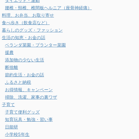
ダイエット・運動
腰椎・頸椎、椎間板ヘルニア（座骨神経痛）
料理、お弁当、お取り寄せ
食べ歩き（飲食店など）
暮らしのグッズ・ファッション
生活の知恵・お金の話
ベランダ菜園・プランター菜園
援農
添加物の少ない生活
断捨離
節約生活・お金の話
ふるさと納税
お得情報、キャンペーン
掃除、洗濯、家事の裏ワザ
子育て
子育て便利グッズ
知育玩具・勉強・習い事
日能研
小学校5年生