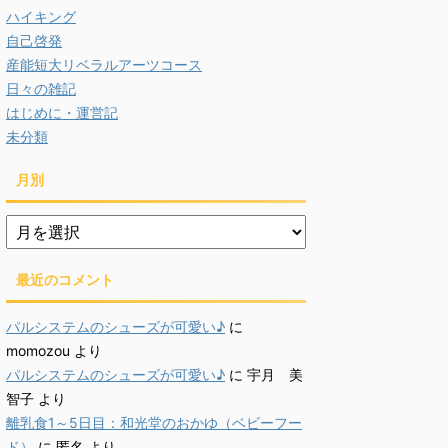
ハイキング
自己啓発
産能短大リベラルアーツコース
日々の雑記
はじめに・運営記
未分類
月別
月
別
最近のコメント
パルシステムのシューズが可愛い♪
に
momozou
より
パルシステムのシューズが可愛い♪
に
宇月 美
智子
より
離乳食1～5日目：和光堂のおかゆ（ベビーフー
ド）
に
匿名
より