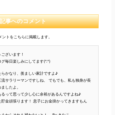
記事へのコメント
メントをこちらに掲載します。
うございます！
毎日楽しみにしてます(^.^)
たらかなり、羨ましい家計ですよ♪
三流サラリーマンですしね、 でもでも、私も独身が長
めましたよ。
あるって思って少し心に余裕があるんですよね♪
た貯金頑張ります！ 息子にお金掛かってきますもん
うからそれも補わないと！ By きなこ