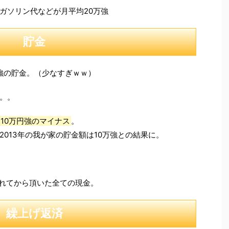
ガソリン代などが月平均20万強
貯金
円強の貯金。（少なすぎｗｗ）
。。
10万円強のマイナス
。
013年の我が家の貯金額は10万強との結果に。
まれてから頂いた全ての現金。
繰上げ返済