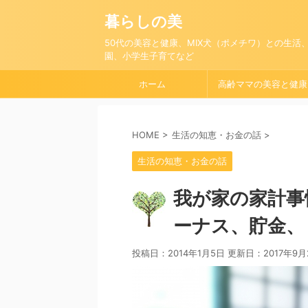
暮らしの美
50代の美容と健康、MIX犬（ポメチワ）との生活
園、小学生子育てなど
ホーム
高齢ママの美容と健康
HOME
>
生活の知恵・お金の話
>
生活の知恵・お金の話
我が家の家計事
ーナス、貯金、
投稿日：2014年1月5日 更新日：
2017年9月