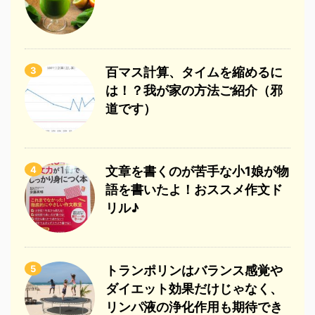
3
百マス計算、タイムを縮めるに
は！？我が家の方法ご紹介（邪
道です）
4
文章を書くのが苦手な小1娘が物
語を書いたよ！おススメ作文ド
リル♪
5
トランポリンはバランス感覚や
ダイエット効果だけじゃなく、
リンパ液の浄化作用も期待でき