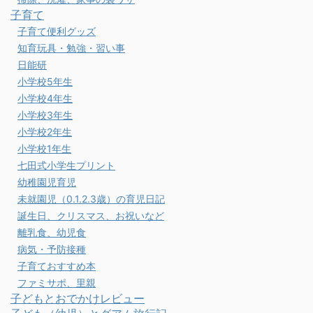
子育て
子育て便利グッズ
知育玩具・勉強・習い事
日能研
小学校5年生
小学校4年生
小学校3年生
小学校2年生
小学校1年生
七田式小学生プリント
幼稚園児育児
未就園児（0.1.2.3歳）の育児日記
誕生日、クリスマス、お祝いなど
離乳食、幼児食
病気・予防接種
子育ておすすめ本
ファミサポ、里親
子どもとおでかけレビュー