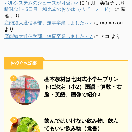
パルシステムのシューズが可愛い♪
に
宇月 美智子
より
離乳食1～5日目：和光堂のおかゆ（ベビーフード）
に
匿
名
より
産能短大通信学部、無事卒業しました～♪
に
momozou
より
産能短大通信学部、無事卒業しました～♪
に
アコ
より
お役立ち記事
1
基本教材は七田式小学生プリン
トに決定（小2）国語・算数・右
脳・英語、画像で紹介♪
2
飲んではいけない飲み物、飲ん
でもいい飲み物（覚書）