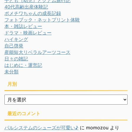
子ども（幼児）とグアム旅行記
40代高齢出産体験記
ポメチワちゃんの成長記録
フォトブック・ネットプリント体験
本・雑誌レビュー
ドラマ・映画レビュー
ハイキング
自己啓発
産能短大リベラルアーツコース
日々の雑記
はじめに・運営記
未分類
月別
月
別
最近のコメント
パルシステムのシューズが可愛い♪
に
momozou
より