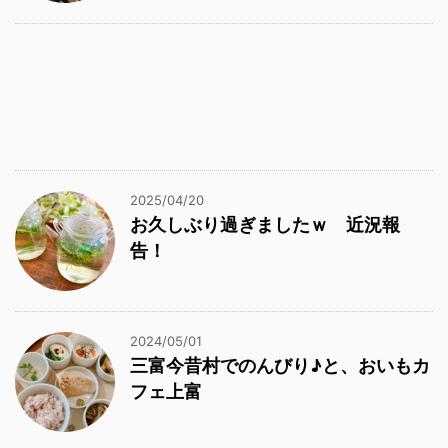
2025/04/20
お久しぶり過ぎましたｗ 近況報
告！
2024/05/01
三富今昔村でのんびり♪と、おいもカ
フェ上富