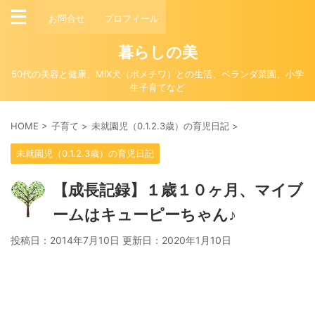
お問合せ
プロフィール
暮らしの美
50代の美容と健康、MIX犬（ポメチワ）との生活、ベランダ菜園、小学
生子育てなど
HOME
>
子育て
>
未就園児（0.1.2.3歳）の育児日記
>
未就園児（0.1.2.3歳）の育児日記
【成長記録】１歳１０ヶ月、マイブ
ームはキューピーちゃん♪
投稿日：2014年7月10日 更新日：
2020年1月10日