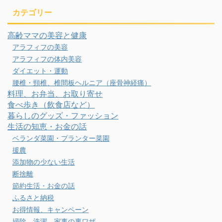
カテゴリー
高齢ママの美容と健康
アラフィフの美容
アラフィフの体内美容
ダイエット・運動
腰椎・頸椎、椎間板ヘルニア（座骨神経痛）
料理、お弁当、お取り寄せ
食べ歩き（飲食店など）
暮らしのグッズ・ファッション
生活の知恵・お金の話
ベランダ菜園・プランター菜園
援農
添加物の少ない生活
断捨離
節約生活・お金の話
ふるさと納税
お得情報、キャンペーン
掃除、洗濯、家事の裏ワザ