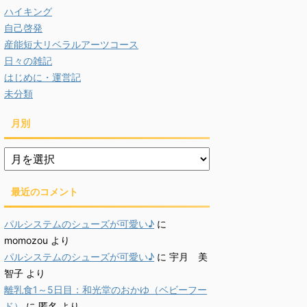
ハイキング
自己啓発
産能短大リベラルアーツコース
日々の雑記
はじめに・運営記
未分類
月別
月
別
最近のコメント
パルシステムのシューズが可愛い♪
に
momozou
より
パルシステムのシューズが可愛い♪
に
宇月 美
智子
より
離乳食1～5日目：和光堂のおかゆ（ベビーフー
ド）
に
匿名
より