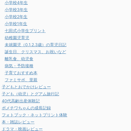
小学校4年生
小学校3年生
小学校2年生
小学校1年生
七田式小学生プリント
幼稚園児育児
未就園児（0.1.2.3歳）の育児日記
誕生日、クリスマス、お祝いなど
離乳食、幼児食
病気・予防接種
子育ておすすめ本
ファミサポ、里親
子どもとおでかけレビュー
子ども（幼児）とグアム旅行記
40代高齢出産体験記
ポメチワちゃんの成長記録
フォトブック・ネットプリント体験
本・雑誌レビュー
ドラマ・映画レビュー