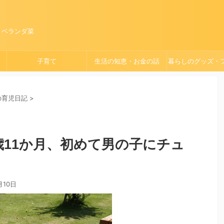
、ベランダ菜
子育て
生活の知恵・お金の話
暮らしのグッズ・
ョン
）の育児日記
>
歳11か月、初めて男の子にチュ
月10日