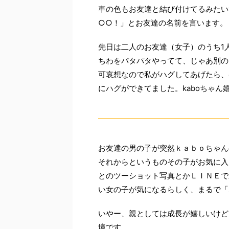
車の色もお友達と結び付けてるみたい
○○！」とお友達の名前を言います。
先日は二人のお友達（女子）のうち1
ちわをパタパタやってて、じゃあ別の
可哀想なので私がハグしてあげたら、
にハグができてました。kaboちゃん
お友達の男の子が突然ｋａｂｏちゃん
それからというものその子がお気に入
とのツーショット写真とかＬＩＮＥで
い女の子が気になるらしく、まるで「
いやー、親としては成長が嬉しいけど
境です。