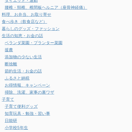
ダイエット・運動
腰椎・頸椎、椎間板ヘルニア（座骨神経痛）
料理、お弁当、お取り寄せ
食べ歩き（飲食店など）
暮らしのグッズ・ファッション
生活の知恵・お金の話
ベランダ菜園・プランター菜園
援農
添加物の少ない生活
断捨離
節約生活・お金の話
ふるさと納税
お得情報、キャンペーン
掃除、洗濯、家事の裏ワザ
子育て
子育て便利グッズ
知育玩具・勉強・習い事
日能研
小学校5年生