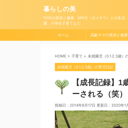
暮らしの美
50代の美容と健康、MIX犬（ポメチワ）との生活
園、小学生子育てなど
ホーム
高齢ママの美容と健康
HOME
>
子育て
>
未就園児（0.1.2.3歳
未就園児（0.1.2.3歳）の育児日記
【成長記録】1
ーされる（笑）
投稿日：2014年8月17日 更新日：
2020年1