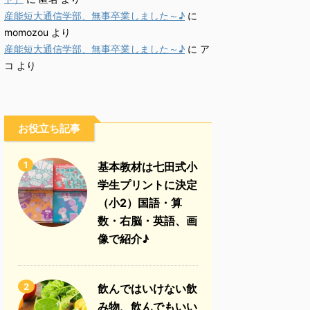
産能短大通信学部、無事卒業しました～♪
に
momozou
より
産能短大通信学部、無事卒業しました～♪
に
ア
コ
より
お役立ち記事
1
基本教材は七田式小
学生プリントに決定
（小2）国語・算
数・右脳・英語、画
像で紹介♪
2
飲んではいけない飲
み物、飲んでもいい