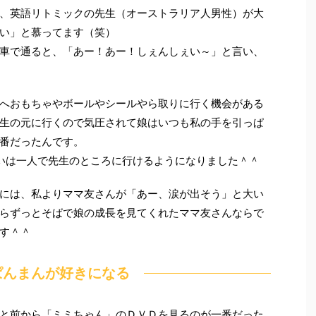
、英語リトミックの先生（オーストラリア人男性）が大
い」と慕ってます（笑）
車で通ると、「あー！あー！しぇんしぇい～」と言い、
へおもちゃやボールやシールやら取りに行く機会がある
生の元に行くので気圧されて娘はいつも私の手を引っぱ
番だったんです。
らいは一人で先生のところに行けるようになりました＾＾
には、私よりママ友さんが「あー、涙が出そう」と大い
らずっとそばで娘の成長を見てくれたママ友さんならで
す＾＾
ぱんまんが好きになる
と前から「ミミちゃん」のＤＶＤを見るのが一番だった