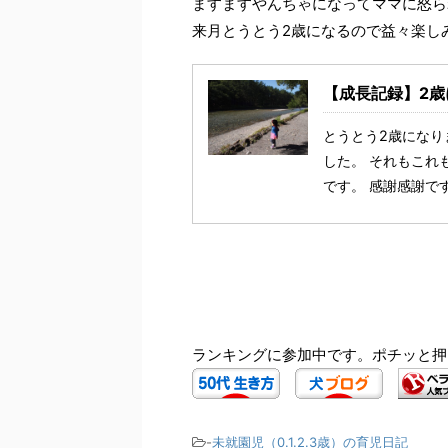
ますますやんちゃになってママに怒ら
来月とうとう2歳になるので益々楽し
【成長記録】2歳
とうとう2歳になり
した。 それもこれ
です。 感謝感謝で
ランキングに参加中です。ポチッと押
-
未就園児（0.1.2.3歳）の育児日記