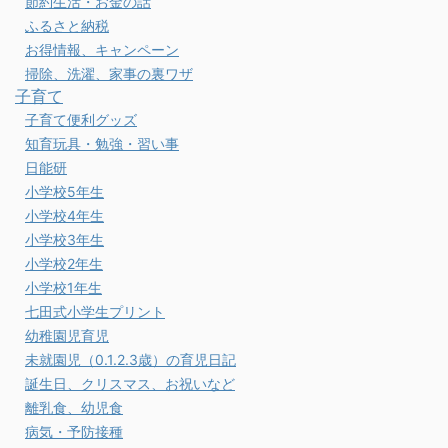
節約生活・お金の話
ふるさと納税
お得情報、キャンペーン
掃除、洗濯、家事の裏ワザ
子育て
子育て便利グッズ
知育玩具・勉強・習い事
日能研
小学校5年生
小学校4年生
小学校3年生
小学校2年生
小学校1年生
七田式小学生プリント
幼稚園児育児
未就園児（0.1.2.3歳）の育児日記
誕生日、クリスマス、お祝いなど
離乳食、幼児食
病気・予防接種