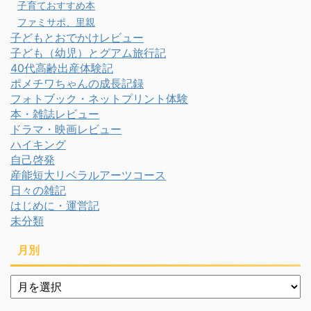
子育ておすすめ本
ファミサポ、里親
子どもとおでかけレビュー
子ども（幼児）とグアム旅行記
40代高齢出産体験記
ポメチワちゃんの成長記録
フォトブック・ネットプリント体験
本・雑誌レビュー
ドラマ・映画レビュー
ハイキング
自己啓発
産能短大リベラルアーツコース
日々の雑記
はじめに・運営記
未分類
月別
月
別