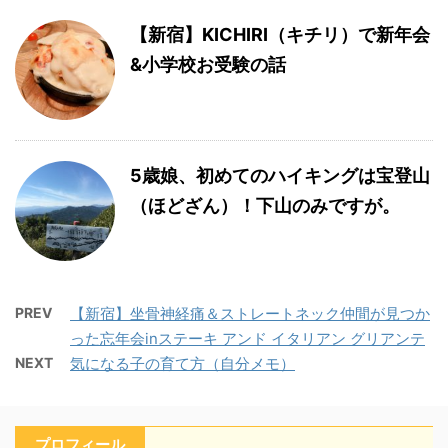
【新宿】KICHIRI（キチリ）で新年会
&小学校お受験の話
5歳娘、初めてのハイキングは宝登山
（ほどざん）！下山のみですが。
PREV
【新宿】坐骨神経痛＆ストレートネック仲間が見つか
った忘年会inステーキ アンド イタリアン グリアンテ
NEXT
気になる子の育て方（自分メモ）
プロフィール