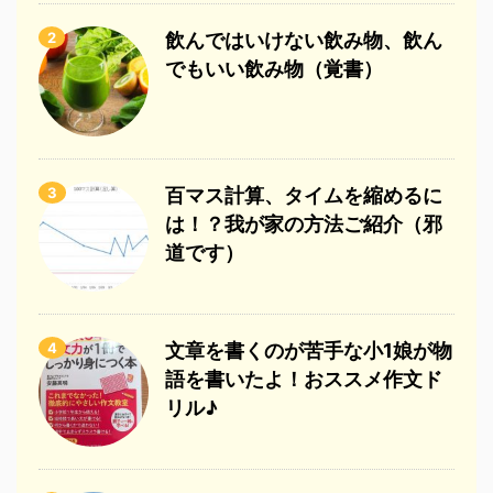
2
飲んではいけない飲み物、飲ん
でもいい飲み物（覚書）
3
百マス計算、タイムを縮めるに
は！？我が家の方法ご紹介（邪
道です）
4
文章を書くのが苦手な小1娘が物
語を書いたよ！おススメ作文ド
リル♪