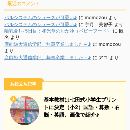
最近のコメント
パルシステムのシューズが可愛い♪
に
momozou
より
パルシステムのシューズが可愛い♪
に
宇月 美智子
より
離乳食1～5日目：和光堂のおかゆ（ベビーフード）
に
匿
名
より
産能短大通信学部、無事卒業しました～♪
に
momozou
より
産能短大通信学部、無事卒業しました～♪
に
アコ
より
お役立ち記事
1
基本教材は七田式小学生プリン
トに決定（小2）国語・算数・右
脳・英語、画像で紹介♪