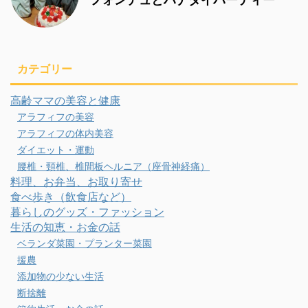
カテゴリー
高齢ママの美容と健康
アラフィフの美容
アラフィフの体内美容
ダイエット・運動
腰椎・頸椎、椎間板ヘルニア（座骨神経痛）
料理、お弁当、お取り寄せ
食べ歩き（飲食店など）
暮らしのグッズ・ファッション
生活の知恵・お金の話
ベランダ菜園・プランター菜園
援農
添加物の少ない生活
断捨離