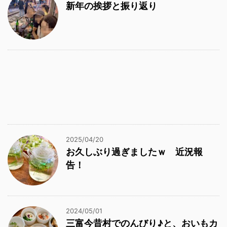
新年の挨拶と振り返り
2025/04/20
お久しぶり過ぎましたｗ 近況報
告！
2024/05/01
三富今昔村でのんびり♪と、おいもカ