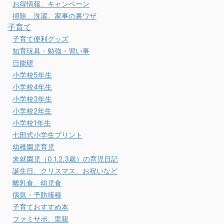
お得情報、キャンペーン
掃除、洗濯、家事の裏ワザ
子育て
子育て便利グッズ
知育玩具・勉強・習い事
日能研
小学校5年生
小学校4年生
小学校3年生
小学校2年生
小学校1年生
七田式小学生プリント
幼稚園児育児
未就園児（0.1.2.3歳）の育児日記
誕生日、クリスマス、お祝いなど
離乳食、幼児食
病気・予防接種
子育ておすすめ本
ファミサポ、里親