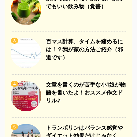
でもいい飲み物（覚書）
3
百マス計算、タイムを縮めるに
は！？我が家の方法ご紹介（邪
道です）
4
文章を書くのが苦手な小1娘が物
語を書いたよ！おススメ作文ド
リル♪
5
トランポリンはバランス感覚や
ダイエット効果だけじゃなく、