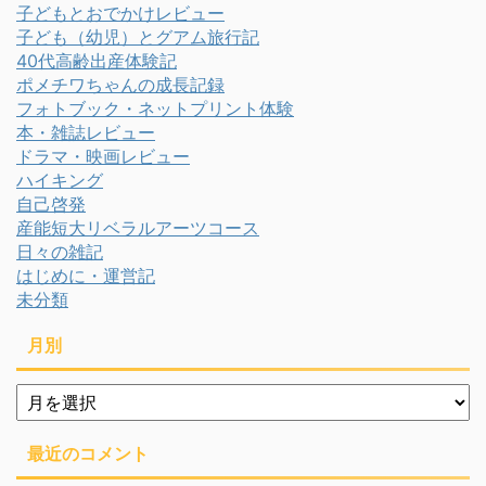
子どもとおでかけレビュー
子ども（幼児）とグアム旅行記
40代高齢出産体験記
ポメチワちゃんの成長記録
フォトブック・ネットプリント体験
本・雑誌レビュー
ドラマ・映画レビュー
ハイキング
自己啓発
産能短大リベラルアーツコース
日々の雑記
はじめに・運営記
未分類
月別
月
別
最近のコメント