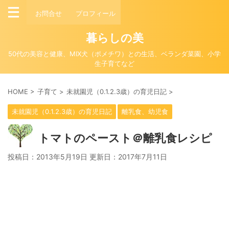
お問合せ
プロフィール
暮らしの美
50代の美容と健康、MIX犬（ポメチワ）との生活、ベランダ菜園、小学
生子育てなど
HOME
>
子育て
>
未就園児（0.1.2.3歳）の育児日記
>
未就園児（0.1.2.3歳）の育児日記
離乳食、幼児食
トマトのペースト＠離乳食レシピ
投稿日：2013年5月19日 更新日：
2017年7月11日