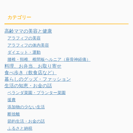
カテゴリー
高齢ママの美容と健康
アラフィフの美容
アラフィフの体内美容
ダイエット・運動
腰椎・頸椎、椎間板ヘルニア（座骨神経痛）
料理、お弁当、お取り寄せ
食べ歩き（飲食店など）
暮らしのグッズ・ファッション
生活の知恵・お金の話
ベランダ菜園・プランター菜園
援農
添加物の少ない生活
断捨離
節約生活・お金の話
ふるさと納税