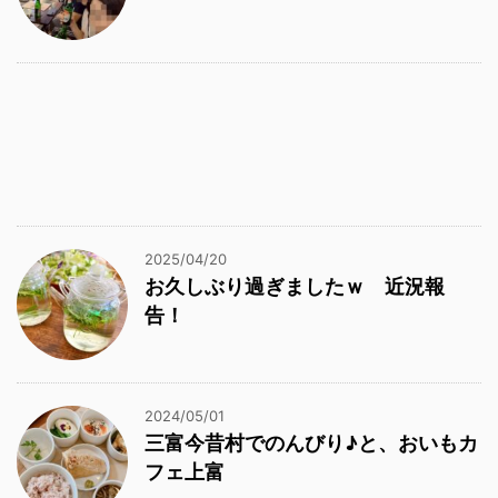
2025/04/20
お久しぶり過ぎましたｗ 近況報
告！
2024/05/01
三富今昔村でのんびり♪と、おいもカ
フェ上富