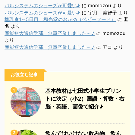
パルシステムのシューズが可愛い♪
に
momozou
より
パルシステムのシューズが可愛い♪
に
宇月 美智子
より
離乳食1～5日目：和光堂のおかゆ（ベビーフード）
に
匿
名
より
産能短大通信学部、無事卒業しました～♪
に
momozou
より
産能短大通信学部、無事卒業しました～♪
に
アコ
より
お役立ち記事
1
基本教材は七田式小学生プリン
トに決定（小2）国語・算数・右
脳・英語、画像で紹介♪
2
飲んではいけない飲み物、飲ん