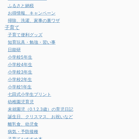
ふるさと納税
お得情報、キャンペーン
掃除、洗濯、家事の裏ワザ
子育て
子育て便利グッズ
知育玩具・勉強・習い事
日能研
小学校5年生
小学校4年生
小学校3年生
小学校2年生
小学校1年生
七田式小学生プリント
幼稚園児育児
未就園児（0.1.2.3歳）の育児日記
誕生日、クリスマス、お祝いなど
離乳食、幼児食
病気・予防接種
子育ておすすめ本