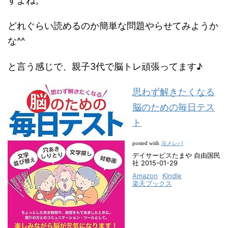
すよね。
どれぐらい読めるのか簡単な問題やらせてみようか
な^^
と言う感じで、親子3代で脳トレ頑張ってます♪
思わず解きたくなる
脳のための毎日テス
ト
ヨメレバ
posted with
デイサービスたまや 自由国民
社 2015-01-29
Amazon
Kindle
楽天ブックス