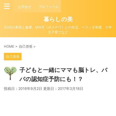
お問合せ
プロフィール
暮らしの美
50代の美容と健康、MIX犬（ポメチワ）との生活、ベランダ菜園、小学
生子育てなど
HOME
>
自己啓発
>
自己啓発
子どもと一緒にママも脳トレ、バ
バの認知症予防にも！？
投稿日：2016年9月2日 更新日：
2017年3月18日