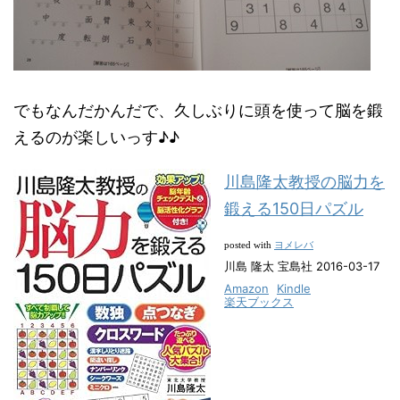
でもなんだかんだで、久しぶりに頭を使って脳を鍛
えるのが楽しいっす♪♪
川島隆太教授の脳力を
鍛える150日パズル
ヨメレバ
posted with
川島 隆太 宝島社 2016-03-17
Amazon
Kindle
楽天ブックス