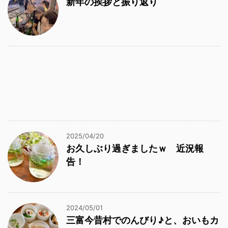
新年の挨拶と振り返り
2025/04/20
お久しぶり過ぎましたｗ 近況報
告！
2024/05/01
三富今昔村でのんびり♪と、おいもカ