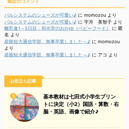
最近のコメント
パルシステムのシューズが可愛い♪
に
momozou
より
パルシステムのシューズが可愛い♪
に
宇月 美智子
より
離乳食1～5日目：和光堂のおかゆ（ベビーフード）
に
匿
名
より
産能短大通信学部、無事卒業しました～♪
に
momozou
より
産能短大通信学部、無事卒業しました～♪
に
アコ
より
お役立ち記事
1
基本教材は七田式小学生プリン
トに決定（小2）国語・算数・右
脳・英語、画像で紹介♪