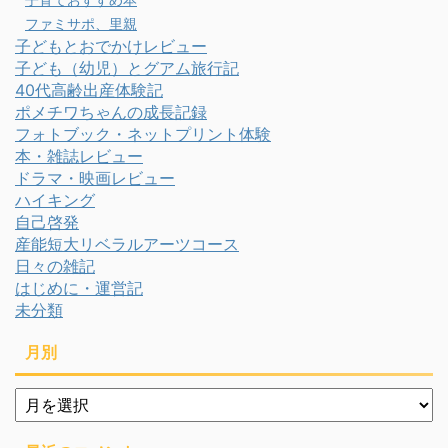
ファミサポ、里親
子どもとおでかけレビュー
子ども（幼児）とグアム旅行記
40代高齢出産体験記
ポメチワちゃんの成長記録
フォトブック・ネットプリント体験
本・雑誌レビュー
ドラマ・映画レビュー
ハイキング
自己啓発
産能短大リベラルアーツコース
日々の雑記
はじめに・運営記
未分類
月別
月
別