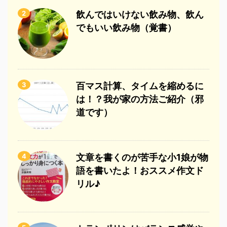
2
飲んではいけない飲み物、飲ん
でもいい飲み物（覚書）
3
百マス計算、タイムを縮めるに
は！？我が家の方法ご紹介（邪
道です）
4
文章を書くのが苦手な小1娘が物
語を書いたよ！おススメ作文ド
リル♪