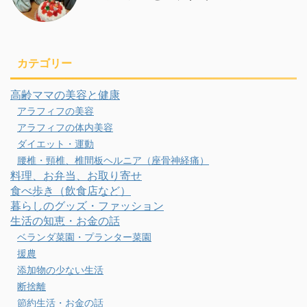
カテゴリー
高齢ママの美容と健康
アラフィフの美容
アラフィフの体内美容
ダイエット・運動
腰椎・頸椎、椎間板ヘルニア（座骨神経痛）
料理、お弁当、お取り寄せ
食べ歩き（飲食店など）
暮らしのグッズ・ファッション
生活の知恵・お金の話
ベランダ菜園・プランター菜園
援農
添加物の少ない生活
断捨離
節約生活・お金の話