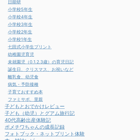
日能研
小学校5年生
小学校4年生
小学校3年生
小学校2年生
小学校1年生
七田式小学生プリント
幼稚園児育児
未就園児（0.1.2.3歳）の育児日記
誕生日、クリスマス、お祝いなど
離乳食、幼児食
病気・予防接種
子育ておすすめ本
ファミサポ、里親
子どもとおでかけレビュー
子ども（幼児）とグアム旅行記
40代高齢出産体験記
ポメチワちゃんの成長記録
フォトブック・ネットプリント体験