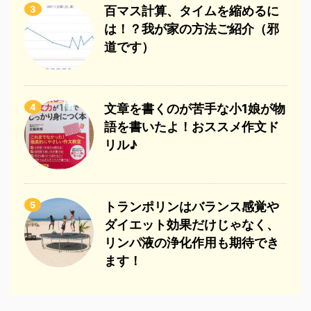
3
百マス計算、タイムを縮めるに
は！？我が家の方法ご紹介（邪
道です）
4
文章を書くのが苦手な小1娘が物
語を書いたよ！おススメ作文ド
リル♪
5
トランポリンはバランス感覚や
ダイエット効果だけじゃなく、
リンパ液の浄化作用も期待でき
ます！