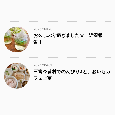
2025/04/20
お久しぶり過ぎましたｗ 近況報
告！
2024/05/01
三富今昔村でのんびり♪と、おいもカ
フェ上富