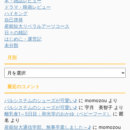
本・雑誌レビュー
ドラマ・映画レビュー
ハイキング
自己啓発
産能短大リベラルアーツコース
日々の雑記
はじめに・運営記
未分類
月別
月
別
最近のコメント
パルシステムのシューズが可愛い♪
に
momozou
より
パルシステムのシューズが可愛い♪
に
宇月 美智子
より
離乳食1～5日目：和光堂のおかゆ（ベビーフード）
に
匿
名
より
産能短大通信学部、無事卒業しました～♪
に
momozou