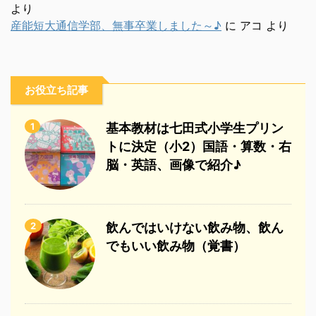
より
産能短大通信学部、無事卒業しました～♪
に
アコ
より
お役立ち記事
1
基本教材は七田式小学生プリン
トに決定（小2）国語・算数・右
脳・英語、画像で紹介♪
2
飲んではいけない飲み物、飲ん
でもいい飲み物（覚書）