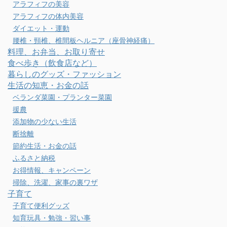
アラフィフの美容
アラフィフの体内美容
ダイエット・運動
腰椎・頸椎、椎間板ヘルニア（座骨神経痛）
料理、お弁当、お取り寄せ
食べ歩き（飲食店など）
暮らしのグッズ・ファッション
生活の知恵・お金の話
ベランダ菜園・プランター菜園
援農
添加物の少ない生活
断捨離
節約生活・お金の話
ふるさと納税
お得情報、キャンペーン
掃除、洗濯、家事の裏ワザ
子育て
子育て便利グッズ
知育玩具・勉強・習い事