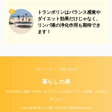
5
トランポリンはバランス感覚や
ダイエット効果だけじゃなく、
リンパ液の浄化作用も期待でき
ます！
プロフィール
お問い合わせ
暮らしの美
50代の美容と健康、MIX犬（ポメチワ）との生活、ベランダ菜園、小学生子
育てなど
Copyright© 暮らしの美 , 2026 All Rights Reserved.