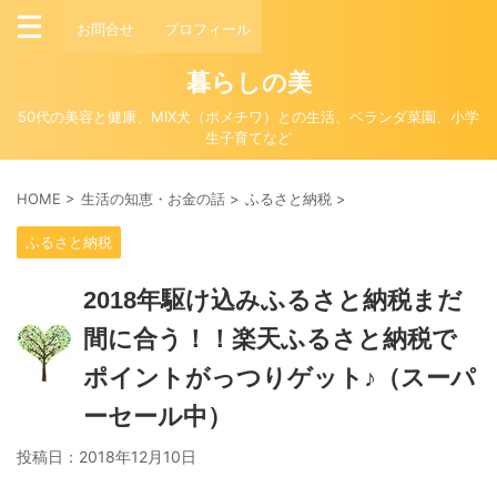
お問合せ
プロフィール
暮らしの美
50代の美容と健康、MIX犬（ポメチワ）との生活、ベランダ菜園、小学
生子育てなど
HOME
>
生活の知恵・お金の話
>
ふるさと納税
>
ふるさと納税
2018年駆け込みふるさと納税まだ
間に合う！！楽天ふるさと納税で
ポイントがっつりゲット♪（スーパ
ーセール中）
投稿日：
2018年12月10日