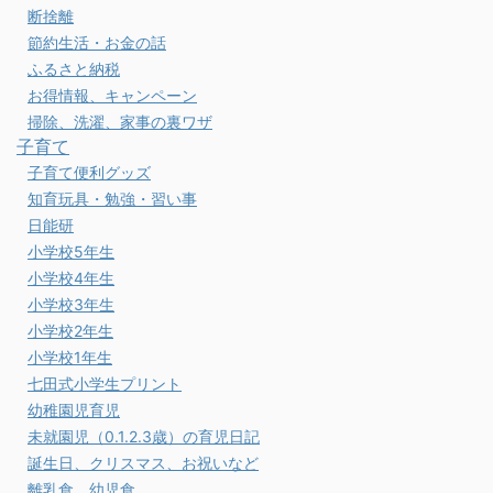
断捨離
節約生活・お金の話
ふるさと納税
お得情報、キャンペーン
掃除、洗濯、家事の裏ワザ
子育て
子育て便利グッズ
知育玩具・勉強・習い事
日能研
小学校5年生
小学校4年生
小学校3年生
小学校2年生
小学校1年生
七田式小学生プリント
幼稚園児育児
未就園児（0.1.2.3歳）の育児日記
誕生日、クリスマス、お祝いなど
離乳食、幼児食