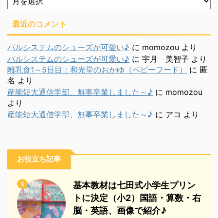
別
最近のコメント
パルシステムのシューズが可愛い♪
に
momozou
より
パルシステムのシューズが可愛い♪
に
宇月 美智子
より
離乳食1～5日目：和光堂のおかゆ（ベビーフード）
に
匿
名
より
産能短大通信学部、無事卒業しました～♪
に
momozou
より
産能短大通信学部、無事卒業しました～♪
に
アコ
より
お役立ち記事
1
基本教材は七田式小学生プリン
トに決定（小2）国語・算数・右
脳・英語、画像で紹介♪