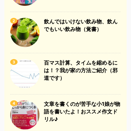
2
飲んではいけない飲み物、飲ん
でもいい飲み物（覚書）
3
百マス計算、タイムを縮めるに
は！？我が家の方法ご紹介（邪
道です）
4
文章を書くのが苦手な小1娘が物
語を書いたよ！おススメ作文ド
リル♪