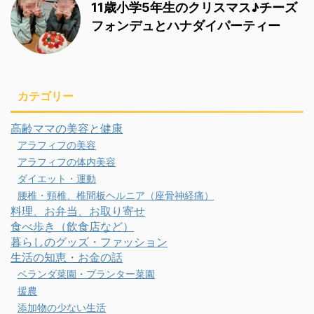
11歳小学5年生のクリスマス♪チーズ
フォンデュとハナダイパーティー
カテゴリー
高齢ママの美容と健康
アラフィフの美容
アラフィフの体内美容
ダイエット・運動
腰椎・頸椎、椎間板ヘルニア（座骨神経痛）
料理、お弁当、お取り寄せ
食べ歩き（飲食店など）
暮らしのグッズ・ファッション
生活の知恵・お金の話
ベランダ菜園・プランター菜園
援農
添加物の少ない生活