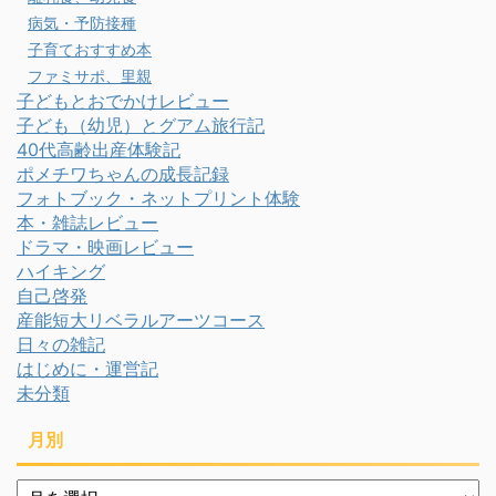
病気・予防接種
子育ておすすめ本
ファミサポ、里親
子どもとおでかけレビュー
子ども（幼児）とグアム旅行記
40代高齢出産体験記
ポメチワちゃんの成長記録
フォトブック・ネットプリント体験
本・雑誌レビュー
ドラマ・映画レビュー
ハイキング
自己啓発
産能短大リベラルアーツコース
日々の雑記
はじめに・運営記
未分類
月別
月