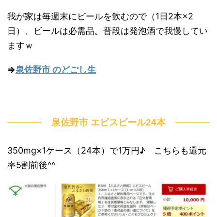
我が家は毎週末にビールを飲むので（1日2本×2
日）、ビールは必需品。普段は発泡酒で我慢してい
ますｗ
⇒
泉佐野市 のどごし生
泉佐野市 エビスビール24本
350mg×1ケース（24本）で1万円♪ こちらも還元
率5割前後^^