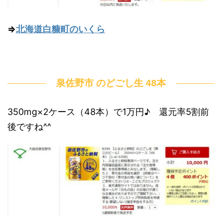
⇒
北海道白糠町のいくら
泉佐野市 のどごし生 48本
350mg×2ケース（48本）で1万円♪ 還元率5割前
後ですね^^