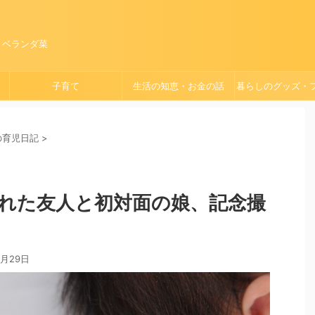
、ベランダ菜
子育て
生活の知恵・お金の話
暮らしのグッズ・
ョン
）の育児日記
>
れた友人と初対面の娘、記念撮
1月29日