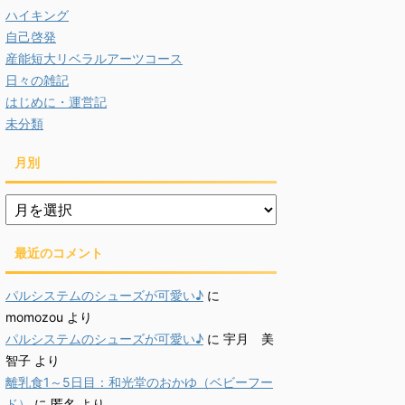
ハイキング
自己啓発
産能短大リベラルアーツコース
日々の雑記
はじめに・運営記
未分類
月別
月
別
最近のコメント
パルシステムのシューズが可愛い♪
に
momozou
より
パルシステムのシューズが可愛い♪
に
宇月 美
智子
より
離乳食1～5日目：和光堂のおかゆ（ベビーフー
ド）
に
匿名
より