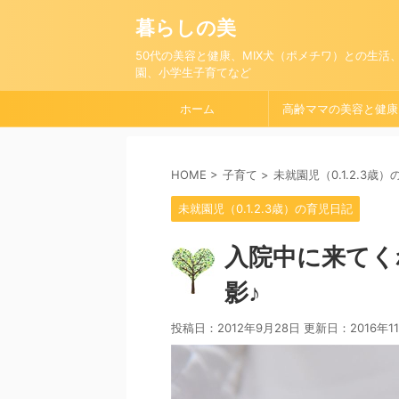
暮らしの美
50代の美容と健康、MIX犬（ポメチワ）との生活
園、小学生子育てなど
ホーム
高齢ママの美容と健康
HOME
>
子育て
>
未就園児（0.1.2.3歳
未就園児（0.1.2.3歳）の育児日記
入院中に来てく
影♪
投稿日：2012年9月28日 更新日：
2016年1