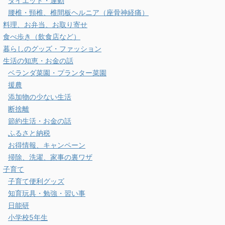
ダイエット・運動
腰椎・頸椎、椎間板ヘルニア（座骨神経痛）
料理、お弁当、お取り寄せ
食べ歩き（飲食店など）
暮らしのグッズ・ファッション
生活の知恵・お金の話
ベランダ菜園・プランター菜園
援農
添加物の少ない生活
断捨離
節約生活・お金の話
ふるさと納税
お得情報、キャンペーン
掃除、洗濯、家事の裏ワザ
子育て
子育て便利グッズ
知育玩具・勉強・習い事
日能研
小学校5年生