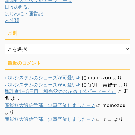
産能短大リベラルアーツコース
日々の雑記
はじめに・運営記
未分類
月別
月
別
最近のコメント
パルシステムのシューズが可愛い♪
に
momozou
より
パルシステムのシューズが可愛い♪
に
宇月 美智子
より
離乳食1～5日目：和光堂のおかゆ（ベビーフード）
に
匿
名
より
産能短大通信学部、無事卒業しました～♪
に
momozou
より
産能短大通信学部、無事卒業しました～♪
に
アコ
より