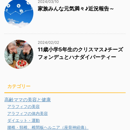
2024/03/10
家族みんな元気満々♪近況報告～
2024/02/02
11歳小学5年生のクリスマス♪チーズ
フォンデュとハナダイパーティー
カテゴリー
高齢ママの美容と健康
アラフィフの美容
アラフィフの体内美容
ダイエット・運動
腰椎・頸椎、椎間板ヘルニア（座骨神経痛）