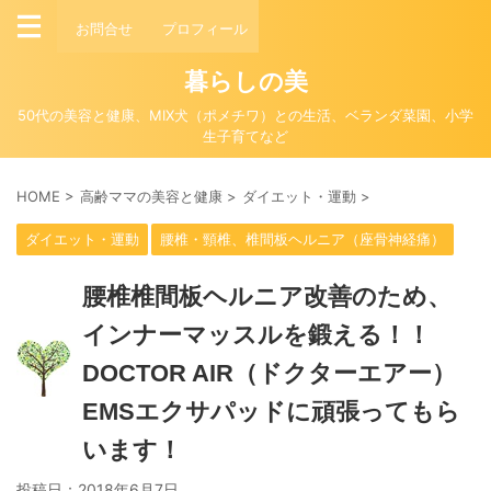
お問合せ
プロフィール
暮らしの美
50代の美容と健康、MIX犬（ポメチワ）との生活、ベランダ菜園、小学
生子育てなど
HOME
>
高齢ママの美容と健康
>
ダイエット・運動
>
ダイエット・運動
腰椎・頸椎、椎間板ヘルニア（座骨神経痛）
腰椎椎間板ヘルニア改善のため、
インナーマッスルを鍛える！！
DOCTOR AIR（ドクターエアー）
EMSエクサパッドに頑張ってもら
います！
投稿日：
2018年6月7日