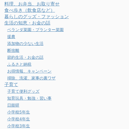
料理、お弁当、お取り寄せ
食べ歩き（飲食店など）
暮らしのグッズ・ファッション
生活の知恵・お金の話
ベランダ菜園・プランター菜園
援農
添加物の少ない生活
断捨離
節約生活・お金の話
ふるさと納税
お得情報、キャンペーン
掃除、洗濯、家事の裏ワザ
子育て
子育て便利グッズ
知育玩具・勉強・習い事
日能研
小学校5年生
小学校4年生
小学校3年生