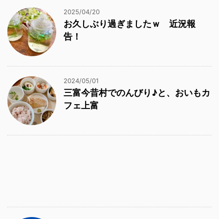
2025/04/20
お久しぶり過ぎましたｗ 近況報
告！
2024/05/01
三富今昔村でのんびり♪と、おいもカ
フェ上富