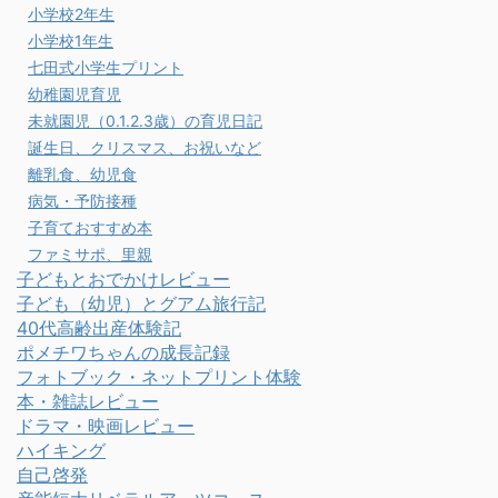
小学校2年生
小学校1年生
七田式小学生プリント
幼稚園児育児
未就園児（0.1.2.3歳）の育児日記
誕生日、クリスマス、お祝いなど
離乳食、幼児食
病気・予防接種
子育ておすすめ本
ファミサポ、里親
子どもとおでかけレビュー
子ども（幼児）とグアム旅行記
40代高齢出産体験記
ポメチワちゃんの成長記録
フォトブック・ネットプリント体験
本・雑誌レビュー
ドラマ・映画レビュー
ハイキング
自己啓発