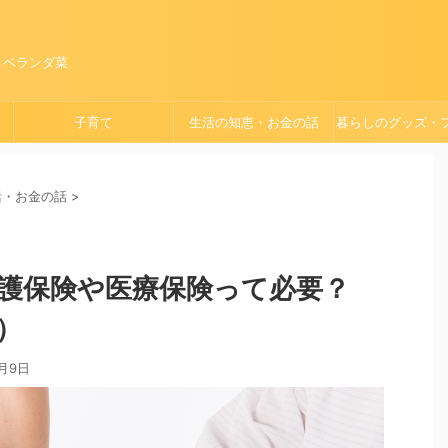
、ベランダ菜
子育て
生活の知恵・お金の話
暮らしのグッズ・
ョン
活・お金の話
>
護保険や医療保険って必要？
）
1月9日