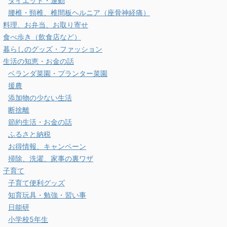
ダイエット・運動
腰椎・頸椎、椎間板ヘルニア（座骨神経痛）
料理、お弁当、お取り寄せ
食べ歩き（飲食店など）
暮らしのグッズ・ファッション
生活の知恵・お金の話
ベランダ菜園・プランター菜園
援農
添加物の少ない生活
断捨離
節約生活・お金の話
ふるさと納税
お得情報、キャンペーン
掃除、洗濯、家事の裏ワザ
子育て
子育て便利グッズ
知育玩具・勉強・習い事
日能研
小学校5年生