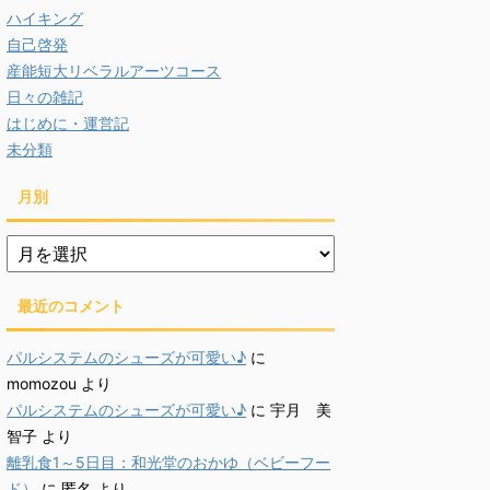
ハイキング
自己啓発
産能短大リベラルアーツコース
日々の雑記
はじめに・運営記
未分類
月別
月
別
最近のコメント
パルシステムのシューズが可愛い♪
に
momozou
より
パルシステムのシューズが可愛い♪
に
宇月 美
智子
より
離乳食1～5日目：和光堂のおかゆ（ベビーフー
ド）
に
匿名
より