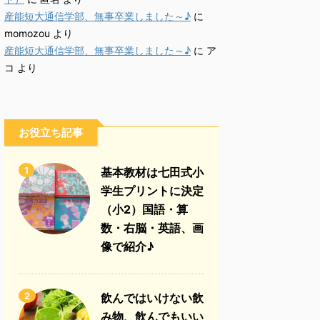
産能短大通信学部、無事卒業しました～♪
に
momozou
より
産能短大通信学部、無事卒業しました～♪
に
ア
コ
より
お役立ち記事
1
基本教材は七田式小
学生プリントに決定
（小2）国語・算
数・右脳・英語、画
像で紹介♪
2
飲んではいけない飲
み物、飲んでもいい