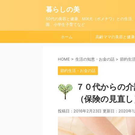
暮らしの美
50代の美容と健康、MIX犬（ポメチワ）との生活
園、小学生子育てなど
ホーム
高齢ママの美容と健康
HOME
>
生活の知恵・お金の話
>
節約生
節約生活・お金の話
７０代からの介
（保険の見直し
投稿日：2016年2月23日 更新日：
2020年