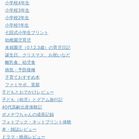
小学校4年生
小学校3年生
小学校2年生
小学校1年生
七田式小学生プリント
幼稚園児育児
未就園児（0.1.2.3歳）の育児日記
誕生日、クリスマス、お祝いなど
離乳食、幼児食
病気・予防接種
子育ておすすめ本
ファミサポ、里親
子どもとおでかけレビュー
子ども（幼児）とグアム旅行記
40代高齢出産体験記
ポメチワちゃんの成長記録
フォトブック・ネットプリント体験
本・雑誌レビュー
ドラマ・映画レビュー