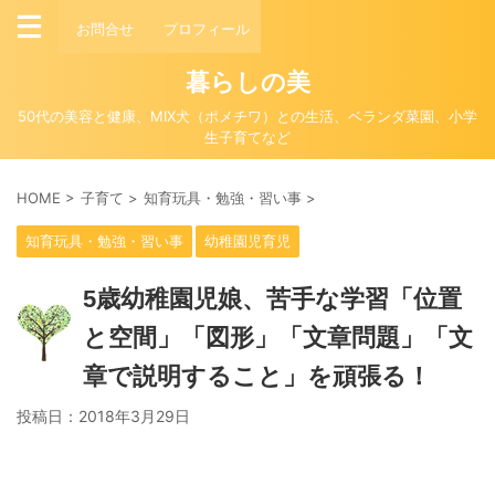
お問合せ
プロフィール
暮らしの美
50代の美容と健康、MIX犬（ポメチワ）との生活、ベランダ菜園、小学
生子育てなど
HOME
>
子育て
>
知育玩具・勉強・習い事
>
知育玩具・勉強・習い事
幼稚園児育児
5歳幼稚園児娘、苦手な学習「位置
と空間」「図形」「文章問題」「文
章で説明すること」を頑張る！
投稿日：
2018年3月29日