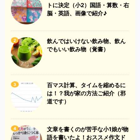
トに決定（小2）国語・算数・右
脳・英語、画像で紹介♪
2
飲んではいけない飲み物、飲ん
でもいい飲み物（覚書）
3
百マス計算、タイムを縮めるに
は！？我が家の方法ご紹介（邪
道です）
4
文章を書くのが苦手な小1娘が物
語を書いたよ！おススメ作文ド