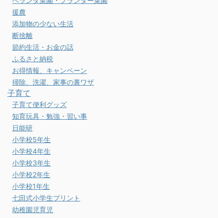
ベランダ菜園・プランター菜園
援農
添加物の少ない生活
断捨離
節約生活・お金の話
ふるさと納税
お得情報、キャンペーン
掃除、洗濯、家事の裏ワザ
子育て
子育て便利グッズ
知育玩具・勉強・習い事
日能研
小学校5年生
小学校4年生
小学校3年生
小学校2年生
小学校1年生
七田式小学生プリント
幼稚園児育児