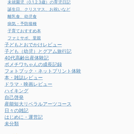
未就園児（0.1.2.3歳）の育児日記
誕生日、クリスマス、お祝いなど
離乳食、幼児食
病気・予防接種
子育ておすすめ本
ファミサポ、里親
子どもとおでかけレビュー
子ども（幼児）とグアム旅行記
40代高齢出産体験記
ポメチワちゃんの成長記録
フォトブック・ネットプリント体験
本・雑誌レビュー
ドラマ・映画レビュー
ハイキング
自己啓発
産能短大リベラルアーツコース
日々の雑記
はじめに・運営記
未分類