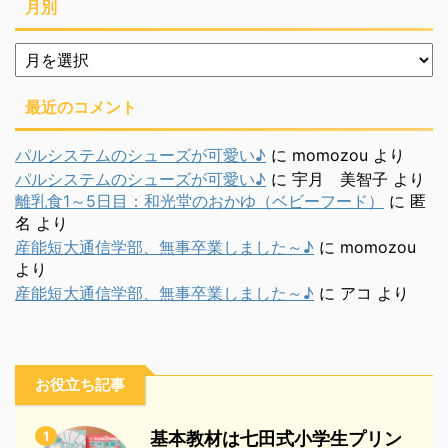
月別
月
別
最近のコメント
パルシステムのシューズが可愛い♪
に
momozou
より
パルシステムのシューズが可愛い♪
に
宇月 美智子
より
離乳食1～5日目：和光堂のおかゆ（ベビーフード）
に
匿
名
より
産能短大通信学部、無事卒業しました～♪
に
momozou
より
産能短大通信学部、無事卒業しました～♪
に
アコ
より
お役立ち記事
1
基本教材は七田式小学生プリン