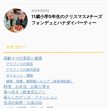
2024/02/02
11歳小学5年生のクリスマス♪チーズ
フォンデュとハナダイパーティー
カテゴリー
高齢ママの美容と健康
アラフィフの美容
アラフィフの体内美容
ダイエット・運動
腰椎・頸椎、椎間板ヘルニア（座骨神経痛）
料理、お弁当、お取り寄せ
食べ歩き（飲食店など）
暮らしのグッズ・ファッション
生活の知恵・お金の話