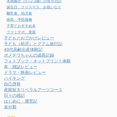
未就園児（0.1.2.3歳）の育児日記
誕生日、クリスマス、お祝いなど
離乳食、幼児食
病気・予防接種
子育ておすすめ本
ファミサポ、里親
子どもとおでかけレビュー
子ども（幼児）とグアム旅行記
40代高齢出産体験記
ポメチワちゃんの成長記録
フォトブック・ネットプリント体験
本・雑誌レビュー
ドラマ・映画レビュー
ハイキング
自己啓発
産能短大リベラルアーツコース
日々の雑記
はじめに・運営記
未分類