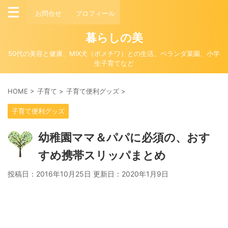
お問合せ
プロフィール
暮らしの美
50代の美容と健康、MIX犬（ポメチワ）との生活、ベランダ菜園、小学
生子育てなど
HOME
>
子育て
>
子育て便利グッズ
>
子育て便利グッズ
幼稚園ママ＆パパに必須の、おす
すめ携帯スリッパまとめ
投稿日：2016年10月25日 更新日：
2020年1月9日