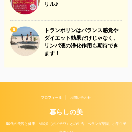
リル♪
5
トランポリンはバランス感覚や
ダイエット効果だけじゃなく、
リンパ液の浄化作用も期待でき
ます！
プロフィール
お問い合わせ
暮らしの美
50代の美容と健康、MIX犬（ポメチワ）との生活、ベランダ菜園、小学生子