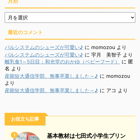
月別
月
別
最近のコメント
パルシステムのシューズが可愛い♪
に
momozou
より
パルシステムのシューズが可愛い♪
に
宇月 美智子
より
離乳食1～5日目：和光堂のおかゆ（ベビーフード）
に
匿
名
より
産能短大通信学部、無事卒業しました～♪
に
momozou
より
産能短大通信学部、無事卒業しました～♪
に
アコ
より
お役立ち記事
1
基本教材は七田式小学生プリン