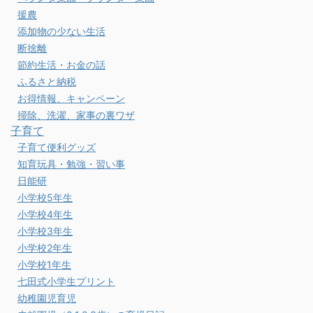
援農
添加物の少ない生活
断捨離
節約生活・お金の話
ふるさと納税
お得情報、キャンペーン
掃除、洗濯、家事の裏ワザ
子育て
子育て便利グッズ
知育玩具・勉強・習い事
日能研
小学校5年生
小学校4年生
小学校3年生
小学校2年生
小学校1年生
七田式小学生プリント
幼稚園児育児