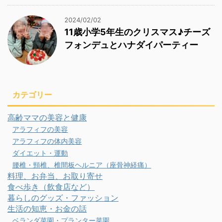
2024/02/02
11歳小学5年生のクリスマス♪チーズ
フォンデュとハナダイパーティー
カテゴリー
高齢ママの美容と健康
アラフィフの美容
アラフィフの体内美容
ダイエット・運動
腰椎・頸椎、椎間板ヘルニア（座骨神経痛）
料理、お弁当、お取り寄せ
食べ歩き（飲食店など）
暮らしのグッズ・ファッション
生活の知恵・お金の話
ベランダ菜園・プランター菜園