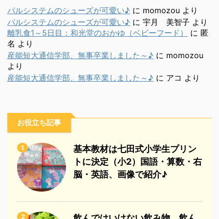
パルシステムのシューズが可愛い♪
に
momozou
より
パルシステムのシューズが可愛い♪
に
宇月 美智子
より
離乳食1～5日目：和光堂のおかゆ（ベビーフード）
に
匿
名
より
産能短大通信学部、無事卒業しました～♪
に
momozou
より
産能短大通信学部、無事卒業しました～♪
に
アコ
より
お役立ち記事
1
基本教材は七田式小学生プリン
トに決定（小2）国語・算数・右
脳・英語、画像で紹介♪
2
飲んではいけない飲み物、飲ん