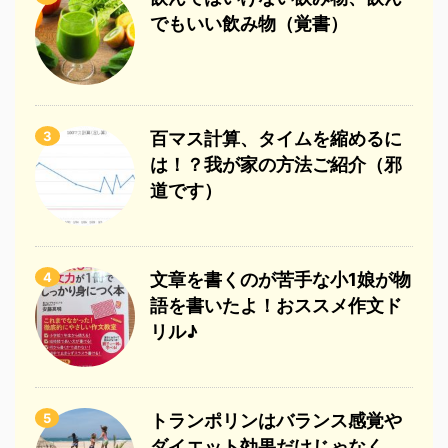
でもいい飲み物（覚書）
3
百マス計算、タイムを縮めるに
は！？我が家の方法ご紹介（邪
道です）
4
文章を書くのが苦手な小1娘が物
語を書いたよ！おススメ作文ド
リル♪
5
トランポリンはバランス感覚や
ダイエット効果だけじゃなく、