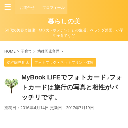
お問合せ
プロフィール
暮らしの美
50代の美容と健康、MIX犬（ポメチワ）との生活、ベランダ菜園、小学
生子育てなど
HOME
>
子育て
>
幼稚園児育児
>
幼稚園児育児
フォトブック・ネットプリント体験
MyBook LIFEでフォトカード♪フォ
トカードは旅行の写真と相性がバ
ッチリです。
投稿日：2016年4月14日 更新日：
2017年7月19日