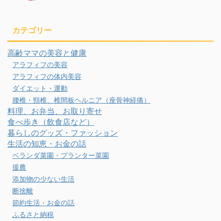
カテゴリー
高齢ママの美容と健康
アラフィフの美容
アラフィフの体内美容
ダイエット・運動
腰椎・頸椎、椎間板ヘルニア（座骨神経痛）
料理、お弁当、お取り寄せ
食べ歩き（飲食店など）
暮らしのグッズ・ファッション
生活の知恵・お金の話
ベランダ菜園・プランター菜園
援農
添加物の少ない生活
断捨離
節約生活・お金の話
ふるさと納税