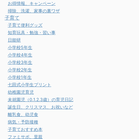
お得情報、キャンペーン
掃除、洗濯、家事の裏ワザ
子育て
子育て便利グッズ
知育玩具・勉強・習い事
日能研
小学校5年生
小学校4年生
小学校3年生
小学校2年生
小学校1年生
七田式小学生プリント
幼稚園児育児
未就園児（0.1.2.3歳）の育児日記
誕生日、クリスマス、お祝いなど
離乳食、幼児食
病気・予防接種
子育ておすすめ本
ファミサポ、里親