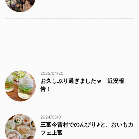
2025/04/20
お久しぶり過ぎましたｗ 近況報
告！
2024/05/01
三富今昔村でのんびり♪と、おいもカ
フェ上富