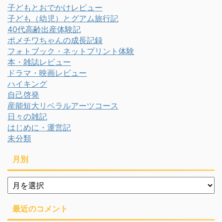
子どもとおでかけレビュー
子ども（幼児）とグアム旅行記
40代高齢出産体験記
ポメチワちゃんの成長記録
フォトブック・ネットプリント体験
本・雑誌レビュー
ドラマ・映画レビュー
ハイキング
自己啓発
産能短大リベラルアーツコース
日々の雑記
はじめに・運営記
未分類
月別
月
別
最近のコメント