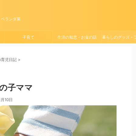
、ベランダ菜
子育て
生活の知恵・お金の話
暮らしのグッズ・
ョン
）の育児日記
>
の子ママ
1月10日