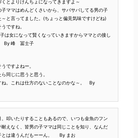
づくとよりけんちょになってきますよ～
の子ママはめんどくさいから、サバサバしてる男の子
～と言ってました。(ちょっと偏見気味ですけどね)
そうですね。
女子は女になって賢くなっていきますからママとの接し
By 峰 冨士子
そうですよねー。
たら同じに思うと思う。
ね。これは仕方のないことなのかな～。 By
月。叩いたりすることもあるので、いつも金魚のフン
が耐えなく、皆男の子ママは同じことを知り、なんだ
とは違うんだもーーん。 By まお