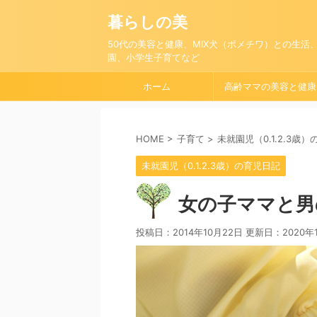
暮らしの美
50代の美容と健康、MIX犬（ポメチワ）との生活
園、小学生子育てなど
ホーム
高齢ママの美容と健康
HOME
>
子育て
>
未就園児（0.1.2.3歳
未就園児（0.1.2.3歳）の育児日記
女の子ママと男
投稿日：2014年10月22日 更新日：
2020年