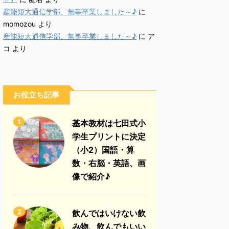
産能短大通信学部、無事卒業しました～♪
に
momozou
より
産能短大通信学部、無事卒業しました～♪
に
ア
コ
より
お役立ち記事
1
基本教材は七田式小
学生プリントに決定
（小2）国語・算
数・右脳・英語、画
像で紹介♪
2
飲んではいけない飲
み物、飲んでもいい