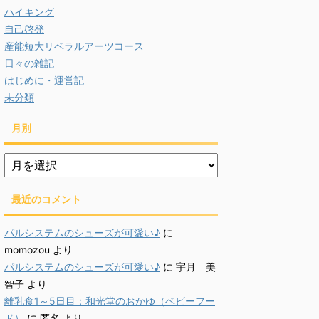
ハイキング
自己啓発
産能短大リベラルアーツコース
日々の雑記
はじめに・運営記
未分類
月別
月
別
最近のコメント
パルシステムのシューズが可愛い♪
に
momozou
より
パルシステムのシューズが可愛い♪
に
宇月 美
智子
より
離乳食1～5日目：和光堂のおかゆ（ベビーフー
ド）
に
匿名
より