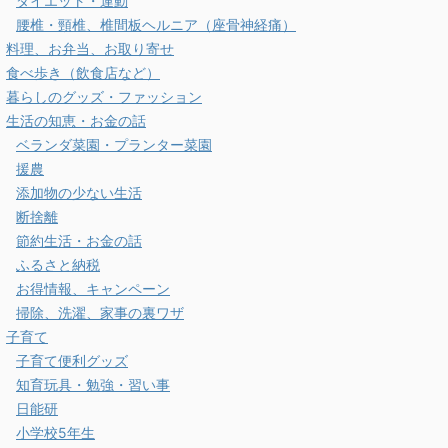
ダイエット・運動
腰椎・頸椎、椎間板ヘルニア（座骨神経痛）
料理、お弁当、お取り寄せ
食べ歩き（飲食店など）
暮らしのグッズ・ファッション
生活の知恵・お金の話
ベランダ菜園・プランター菜園
援農
添加物の少ない生活
断捨離
節約生活・お金の話
ふるさと納税
お得情報、キャンペーン
掃除、洗濯、家事の裏ワザ
子育て
子育て便利グッズ
知育玩具・勉強・習い事
日能研
小学校5年生