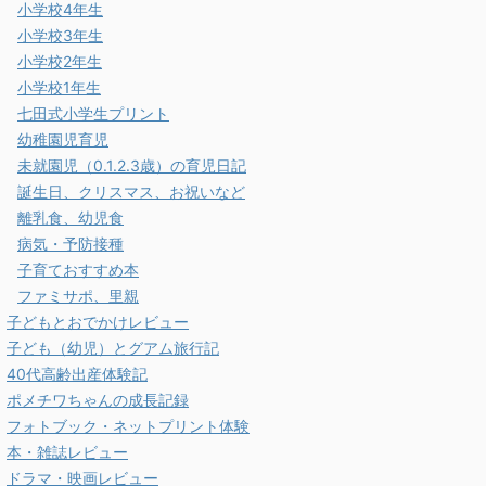
小学校4年生
小学校3年生
小学校2年生
小学校1年生
七田式小学生プリント
幼稚園児育児
未就園児（0.1.2.3歳）の育児日記
誕生日、クリスマス、お祝いなど
離乳食、幼児食
病気・予防接種
子育ておすすめ本
ファミサポ、里親
子どもとおでかけレビュー
子ども（幼児）とグアム旅行記
40代高齢出産体験記
ポメチワちゃんの成長記録
フォトブック・ネットプリント体験
本・雑誌レビュー
ドラマ・映画レビュー