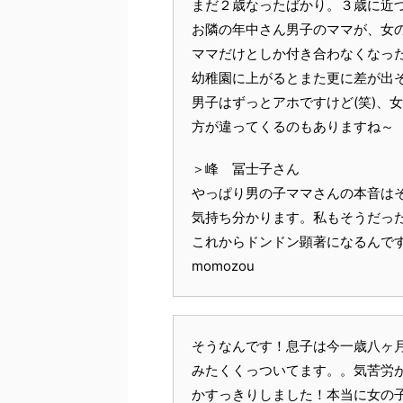
まだ２歳なったばかり。３歳に近
お隣の年中さん男子のママが、女
ママだけとしか付き合わなくなった
幼稚園に上がるとまた更に差が出
男子はずっとアホですけど(笑)、
方が違ってくるのもありますね～ 
＞峰 冨士子さん
やっぱり男の子ママさんの本音は
気持ち分かります。私もそうだっ
これからドンドン顕著になるんです
momozou
そうなんです！息子は今一歳八ヶ
みたくくっついてます。。気苦労
かすっきりしました！本当に女の子