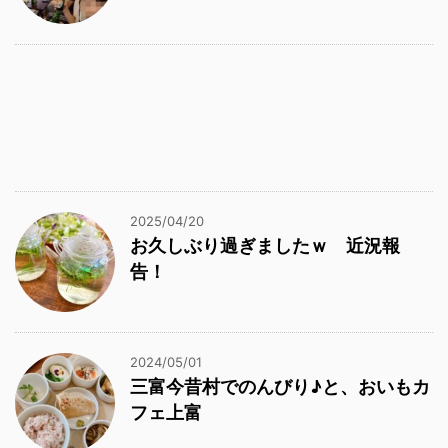
2025/04/20
お久しぶり過ぎましたｗ 近況報
告！
2024/05/01
三富今昔村でのんびり♪と、おいもカ
フェ上富