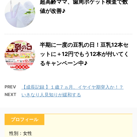
超高齢ママ、歯周ポケット検査で数
値が改善♪
半期に一度の豆乳の日！豆乳12本セ
ットに＋12円でもう12本が付いてく
るキャンペーン中♪
PREV
【成長記録 】１歳７ヵ月、イヤイヤ期突入か！？
NEXT
いきなり人見知りが緩和する
プロフィール
性別：女性