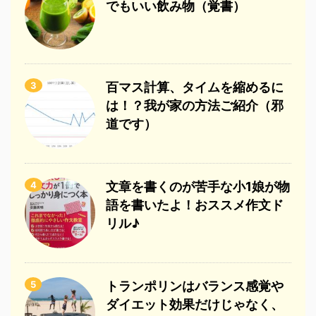
でもいい飲み物（覚書）
3
百マス計算、タイムを縮めるに
は！？我が家の方法ご紹介（邪
道です）
4
文章を書くのが苦手な小1娘が物
語を書いたよ！おススメ作文ド
リル♪
5
トランポリンはバランス感覚や
ダイエット効果だけじゃなく、