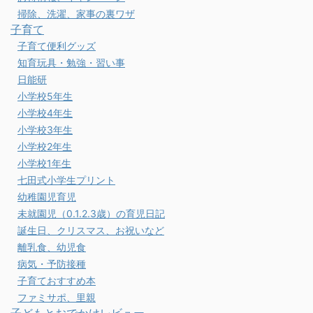
掃除、洗濯、家事の裏ワザ
子育て
子育て便利グッズ
知育玩具・勉強・習い事
日能研
小学校5年生
小学校4年生
小学校3年生
小学校2年生
小学校1年生
七田式小学生プリント
幼稚園児育児
未就園児（0.1.2.3歳）の育児日記
誕生日、クリスマス、お祝いなど
離乳食、幼児食
病気・予防接種
子育ておすすめ本
ファミサポ、里親