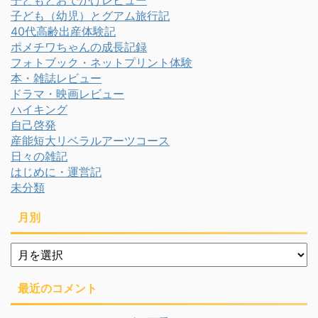
子どもとおでかけレビュー
子ども（幼児）とグアム旅行記
40代高齢出産体験記
ポメチワちゃんの成長記録
フォトブック・ネットプリント体験
本・雑誌レビュー
ドラマ・映画レビュー
ハイキング
自己啓発
産能短大リベラルアーツコース
日々の雑記
はじめに・運営記
未分類
月別
月
別
最近のコメント