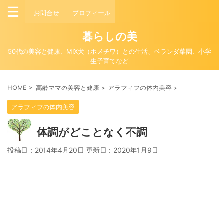
お問合せ
プロフィール
暮らしの美
50代の美容と健康、MIX犬（ポメチワ）との生活、ベランダ菜園、小学
生子育てなど
HOME
>
高齢ママの美容と健康
>
アラフィフの体内美容
>
アラフィフの体内美容
体調がどことなく不調
投稿日：2014年4月20日 更新日：
2020年1月9日