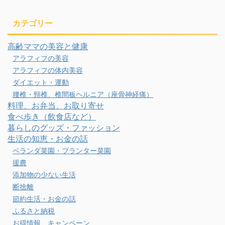
カテゴリー
高齢ママの美容と健康
アラフィフの美容
アラフィフの体内美容
ダイエット・運動
腰椎・頸椎、椎間板ヘルニア（座骨神経痛）
料理、お弁当、お取り寄せ
食べ歩き（飲食店など）
暮らしのグッズ・ファッション
生活の知恵・お金の話
ベランダ菜園・プランター菜園
援農
添加物の少ない生活
断捨離
節約生活・お金の話
ふるさと納税
お得情報、キャンペーン