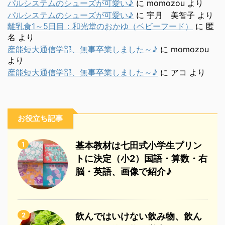
パルシステムのシューズが可愛い♪
に
momozou
より
パルシステムのシューズが可愛い♪
に
宇月 美智子
より
離乳食1～5日目：和光堂のおかゆ（ベビーフード）
に
匿
名
より
産能短大通信学部、無事卒業しました～♪
に
momozou
より
産能短大通信学部、無事卒業しました～♪
に
アコ
より
お役立ち記事
1
基本教材は七田式小学生プリン
トに決定（小2）国語・算数・右
脳・英語、画像で紹介♪
2
飲んではいけない飲み物、飲ん