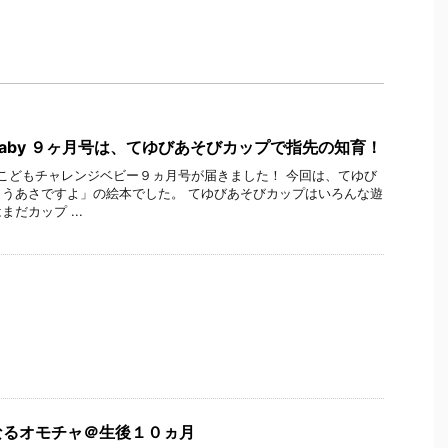
aby ９ヶ月号は、てゆびあそびカップで指先の知育！
;、こどもチャレンジベビー９ヵ月号が届きました！ 今回は、てゆび
うあさですよ」の絵本でした。 てゆびあそびカップはいろんな遊
だカップ ...
なるオモチャ＠生後１０ヵ月