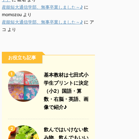
産能短大通信学部、無事卒業しました～♪
に
momozou
より
産能短大通信学部、無事卒業しました～♪
に
ア
コ
より
お役立ち記事
1
基本教材は七田式小
学生プリントに決定
（小2）国語・算
数・右脳・英語、画
像で紹介♪
2
飲んではいけない飲
み物、飲んでもいい