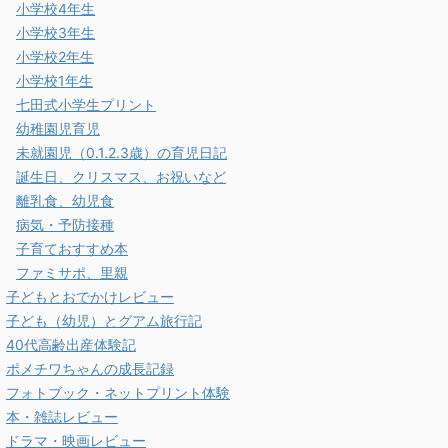
小学校4年生
小学校3年生
小学校2年生
小学校1年生
七田式小学生プリント
幼稚園児育児
未就園児（0.1.2.3歳）の育児日記
誕生日、クリスマス、お祝いなど
離乳食、幼児食
病気・予防接種
子育ておすすめ本
ファミサポ、里親
子どもとおでかけレビュー
子ども（幼児）とグアム旅行記
40代高齢出産体験記
ポメチワちゃんの成長記録
フォトブック・ネットプリント体験
本・雑誌レビュー
ドラマ・映画レビュー