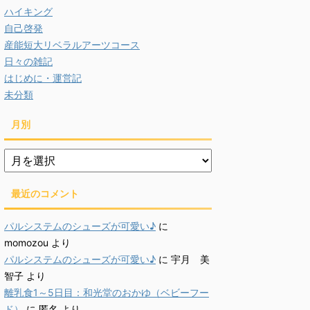
ハイキング
自己啓発
産能短大リベラルアーツコース
日々の雑記
はじめに・運営記
未分類
月別
月
別
最近のコメント
パルシステムのシューズが可愛い♪
に
momozou
より
パルシステムのシューズが可愛い♪
に
宇月 美
智子
より
離乳食1～5日目：和光堂のおかゆ（ベビーフー
ド）
に
匿名
より