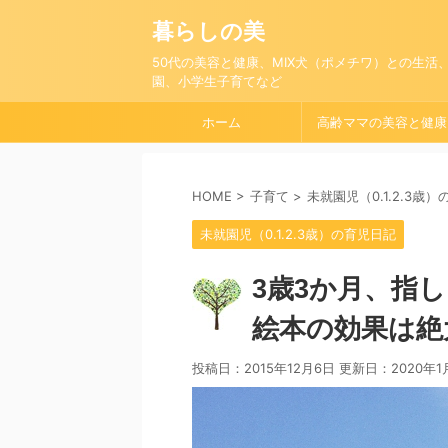
暮らしの美
50代の美容と健康、MIX犬（ポメチワ）との生活
園、小学生子育てなど
ホーム
高齢ママの美容と健康
HOME
>
子育て
>
未就園児（0.1.2.3歳
未就園児（0.1.2.3歳）の育児日記
3歳3か月、指
絵本の効果は絶
投稿日：2015年12月6日 更新日：
2020年1