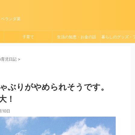
、ベランダ菜
子育て
生活の知恵・お金の話
暮らしのグッズ・
ョン
）の育児日記
>
しゃぶりがやめられそうです。
大！
月10日