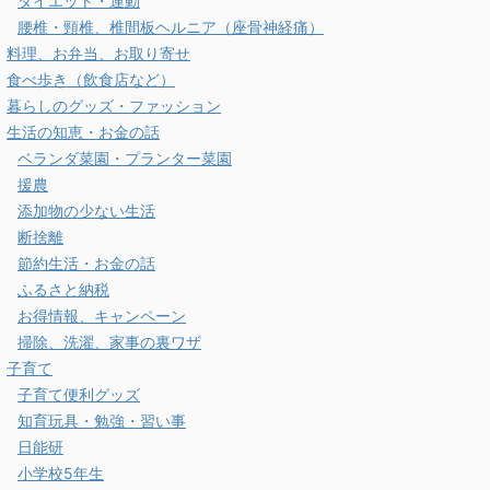
ダイエット・運動
腰椎・頸椎、椎間板ヘルニア（座骨神経痛）
料理、お弁当、お取り寄せ
食べ歩き（飲食店など）
暮らしのグッズ・ファッション
生活の知恵・お金の話
ベランダ菜園・プランター菜園
援農
添加物の少ない生活
断捨離
節約生活・お金の話
ふるさと納税
お得情報、キャンペーン
掃除、洗濯、家事の裏ワザ
子育て
子育て便利グッズ
知育玩具・勉強・習い事
日能研
小学校5年生