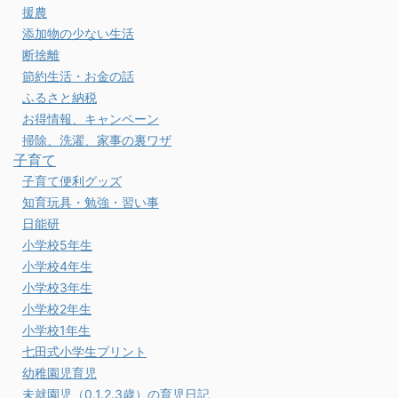
援農
添加物の少ない生活
断捨離
節約生活・お金の話
ふるさと納税
お得情報、キャンペーン
掃除、洗濯、家事の裏ワザ
子育て
子育て便利グッズ
知育玩具・勉強・習い事
日能研
小学校5年生
小学校4年生
小学校3年生
小学校2年生
小学校1年生
七田式小学生プリント
幼稚園児育児
未就園児（0.1.2.3歳）の育児日記