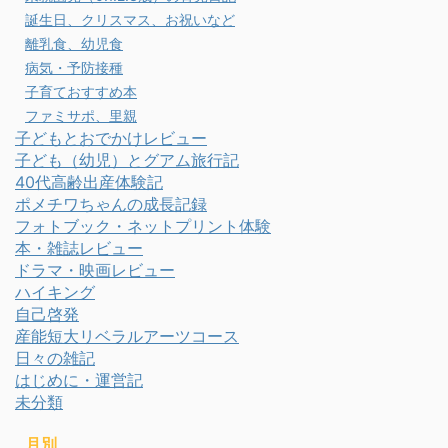
誕生日、クリスマス、お祝いなど
離乳食、幼児食
病気・予防接種
子育ておすすめ本
ファミサポ、里親
子どもとおでかけレビュー
子ども（幼児）とグアム旅行記
40代高齢出産体験記
ポメチワちゃんの成長記録
フォトブック・ネットプリント体験
本・雑誌レビュー
ドラマ・映画レビュー
ハイキング
自己啓発
産能短大リベラルアーツコース
日々の雑記
はじめに・運営記
未分類
月別