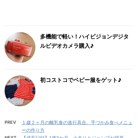
多機能で軽い！ハイビジョンデジタ
ルビデオカメラ購入♪
初コストコでベビー服をゲット♪
PREV
１歳２ヶ月の離乳食の進行具合。手づかみ食べメニュ
ーの作り方
NEXT
【成長記録】1歳3か月、小走りとジャンプが得意