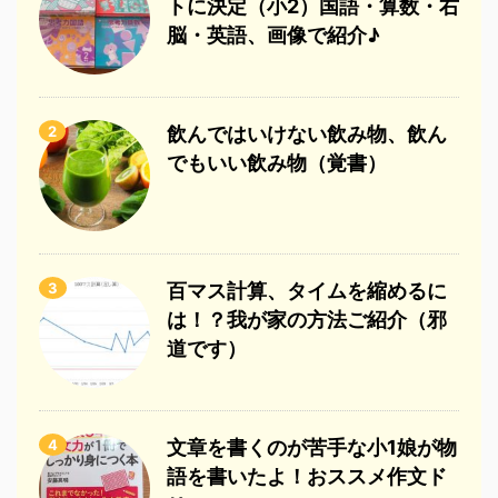
トに決定（小2）国語・算数・右
脳・英語、画像で紹介♪
2
飲んではいけない飲み物、飲ん
でもいい飲み物（覚書）
3
百マス計算、タイムを縮めるに
は！？我が家の方法ご紹介（邪
道です）
4
文章を書くのが苦手な小1娘が物
語を書いたよ！おススメ作文ド