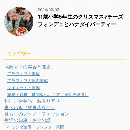
2024/02/02
11歳小学5年生のクリスマス♪チーズ
フォンデュとハナダイパーティー
カテゴリー
高齢ママの美容と健康
アラフィフの美容
アラフィフの体内美容
ダイエット・運動
腰椎・頸椎、椎間板ヘルニア（座骨神経痛）
料理、お弁当、お取り寄せ
食べ歩き（飲食店など）
暮らしのグッズ・ファッション
生活の知恵・お金の話
ベランダ菜園・プランター菜園