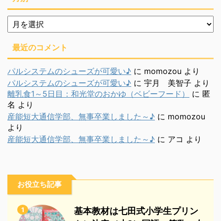
月
別
最近のコメント
パルシステムのシューズが可愛い♪
に
momozou
より
パルシステムのシューズが可愛い♪
に
宇月 美智子
より
離乳食1～5日目：和光堂のおかゆ（ベビーフード）
に
匿
名
より
産能短大通信学部、無事卒業しました～♪
に
momozou
より
産能短大通信学部、無事卒業しました～♪
に
アコ
より
お役立ち記事
1
基本教材は七田式小学生プリン