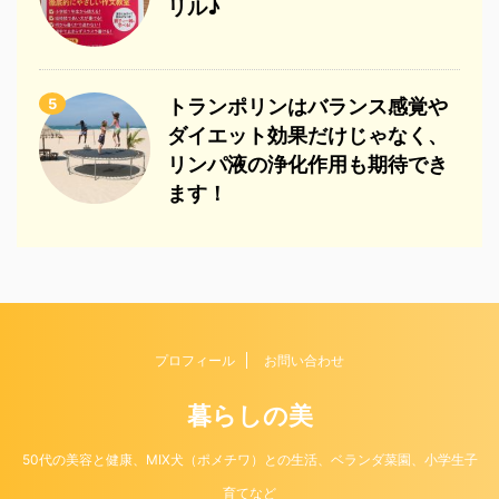
リル♪
5
トランポリンはバランス感覚や
ダイエット効果だけじゃなく、
リンパ液の浄化作用も期待でき
ます！
プロフィール
お問い合わせ
暮らしの美
50代の美容と健康、MIX犬（ポメチワ）との生活、ベランダ菜園、小学生子
育てなど