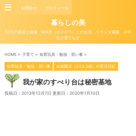
お問合せ
プロフィール
暮らしの美
50代の美容と健康、MIX犬（ポメチワ）との生活、ベランダ菜園、小学
生子育てなど
HOME
>
子育て
>
知育玩具・勉強・習い事
>
知育玩具・勉強・習い事
未就園児（0.1.2.3歳）の育児日記
我が家のすべり台は秘密基地
投稿日：2013年12月7日 更新日：
2020年1月10日