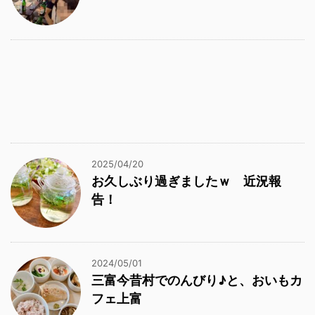
2025/04/20
お久しぶり過ぎましたｗ 近況報
告！
2024/05/01
三富今昔村でのんびり♪と、おいもカ
フェ上富