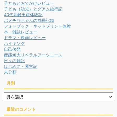
子どもとおでかけレビュー
子ども（幼児）とグアム旅行記
40代高齢出産体験記
ポメチワちゃんの成長記録
フォトブック・ネットプリント体験
本・雑誌レビュー
ドラマ・映画レビュー
ハイキング
自己啓発
産能短大リベラルアーツコース
日々の雑記
はじめに・運営記
未分類
月別
月
別
最近のコメント