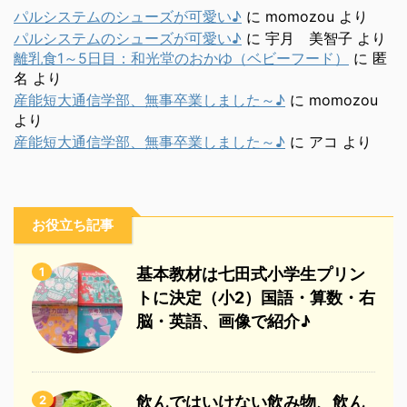
パルシステムのシューズが可愛い♪
に
momozou
より
パルシステムのシューズが可愛い♪
に
宇月 美智子
より
離乳食1～5日目：和光堂のおかゆ（ベビーフード）
に
匿
名
より
産能短大通信学部、無事卒業しました～♪
に
momozou
より
産能短大通信学部、無事卒業しました～♪
に
アコ
より
お役立ち記事
1
基本教材は七田式小学生プリン
トに決定（小2）国語・算数・右
脳・英語、画像で紹介♪
2
飲んではいけない飲み物、飲ん