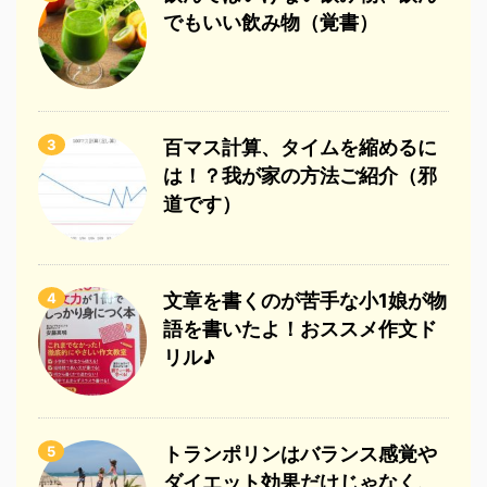
でもいい飲み物（覚書）
3
百マス計算、タイムを縮めるに
は！？我が家の方法ご紹介（邪
道です）
4
文章を書くのが苦手な小1娘が物
語を書いたよ！おススメ作文ド
リル♪
5
トランポリンはバランス感覚や
ダイエット効果だけじゃなく、