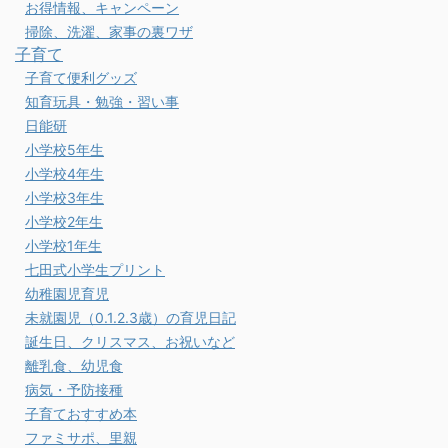
お得情報、キャンペーン
掃除、洗濯、家事の裏ワザ
子育て
子育て便利グッズ
知育玩具・勉強・習い事
日能研
小学校5年生
小学校4年生
小学校3年生
小学校2年生
小学校1年生
七田式小学生プリント
幼稚園児育児
未就園児（0.1.2.3歳）の育児日記
誕生日、クリスマス、お祝いなど
離乳食、幼児食
病気・予防接種
子育ておすすめ本
ファミサポ、里親