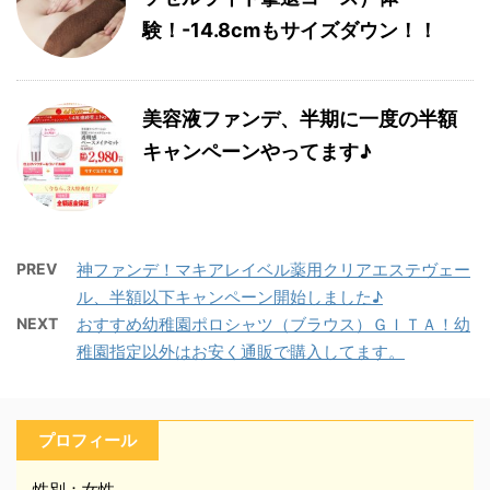
験！-14.8cmもサイズダウン！！
美容液ファンデ、半期に一度の半額
キャンペーンやってます♪
PREV
神ファンデ！マキアレイベル薬用クリアエステヴェー
ル、半額以下キャンペーン開始しました♪
NEXT
おすすめ幼稚園ポロシャツ（ブラウス）ＧＩＴＡ！幼
稚園指定以外はお安く通販で購入してます。
プロフィール
性別：女性