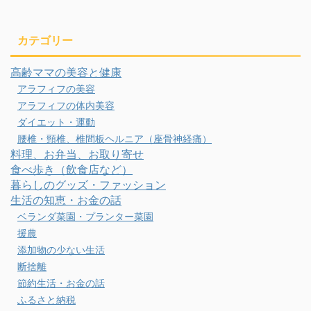
カテゴリー
高齢ママの美容と健康
アラフィフの美容
アラフィフの体内美容
ダイエット・運動
腰椎・頸椎、椎間板ヘルニア（座骨神経痛）
料理、お弁当、お取り寄せ
食べ歩き（飲食店など）
暮らしのグッズ・ファッション
生活の知恵・お金の話
ベランダ菜園・プランター菜園
援農
添加物の少ない生活
断捨離
節約生活・お金の話
ふるさと納税