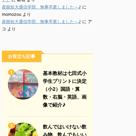
産能短大通信学部、無事卒業しました～♪
に
momozou
より
産能短大通信学部、無事卒業しました～♪
に
ア
コ
より
お役立ち記事
1
基本教材は七田式小
学生プリントに決定
（小2）国語・算
数・右脳・英語、画
像で紹介♪
2
飲んではいけない飲
み物、飲んでもいい