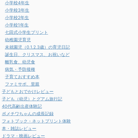
小学校4年生
小学校3年生
小学校2年生
小学校1年生
七田式小学生プリント
幼稚園児育児
未就園児（0.1.2.3歳）の育児日記
誕生日、クリスマス、お祝いなど
離乳食、幼児食
病気・予防接種
子育ておすすめ本
ファミサポ、里親
子どもとおでかけレビュー
子ども（幼児）とグアム旅行記
40代高齢出産体験記
ポメチワちゃんの成長記録
フォトブック・ネットプリント体験
本・雑誌レビュー
ドラマ・映画レビュー