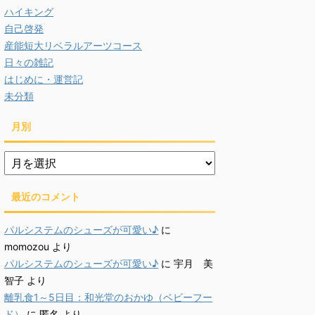
ハイキング
自己啓発
産能短大リベラルアーツコース
日々の雑記
はじめに・運営記
未分類
月別
月
別
最近のコメント
パルシステムのシューズが可愛い♪
に
momozou
より
パルシステムのシューズが可愛い♪
に
宇月 美
智子
より
離乳食1～5日目：和光堂のおかゆ（ベビーフー
ド）
に
匿名
より