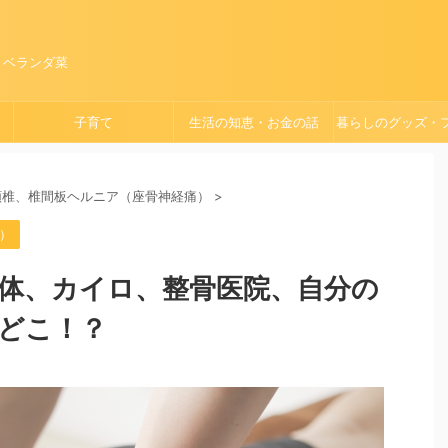
、ベランダ菜
子育て
生活の知恵・お金の話
暮らしのグッズ・
ョン
頸椎、椎間板ヘルニア（座骨神経痛）
>
）
体、カイロ、整骨医院、自分の
どこ！？