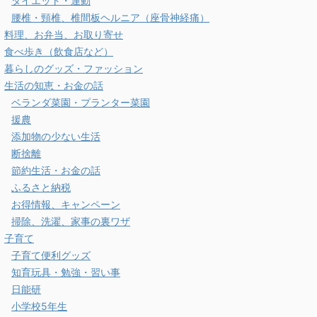
ダイエット・運動
腰椎・頸椎、椎間板ヘルニア（座骨神経痛）
料理、お弁当、お取り寄せ
食べ歩き（飲食店など）
暮らしのグッズ・ファッション
生活の知恵・お金の話
ベランダ菜園・プランター菜園
援農
添加物の少ない生活
断捨離
節約生活・お金の話
ふるさと納税
お得情報、キャンペーン
掃除、洗濯、家事の裏ワザ
子育て
子育て便利グッズ
知育玩具・勉強・習い事
日能研
小学校5年生