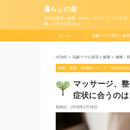
暮らしの美
50代の美容と健康、MIX犬（ポメチワ）との生活
園、小学生子育てなど
ホーム
高齢ママの美容と健康
HOME
>
高齢ママの美容と健康
>
腰椎・
腰椎・頸椎、椎間板ヘルニア（座骨神経痛
マッサージ、整
症状に合うのは
投稿日：
2018年2月16日