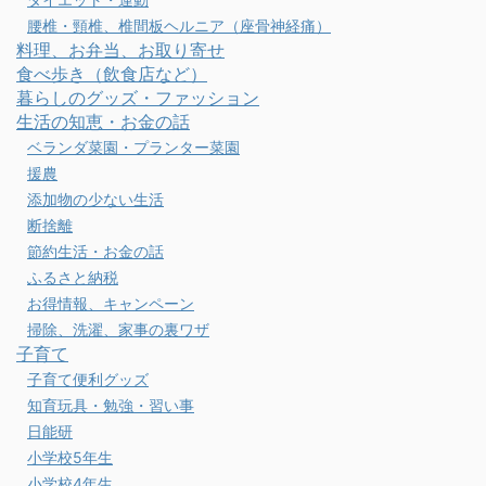
腰椎・頸椎、椎間板ヘルニア（座骨神経痛）
料理、お弁当、お取り寄せ
食べ歩き（飲食店など）
暮らしのグッズ・ファッション
生活の知恵・お金の話
ベランダ菜園・プランター菜園
援農
添加物の少ない生活
断捨離
節約生活・お金の話
ふるさと納税
お得情報、キャンペーン
掃除、洗濯、家事の裏ワザ
子育て
子育て便利グッズ
知育玩具・勉強・習い事
日能研
小学校5年生
小学校4年生