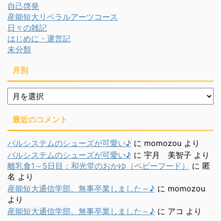
自己啓発
産能短大リベラルアーツコース
日々の雑記
はじめに・運営記
未分類
月別
月
別
最近のコメント
パルシステムのシューズが可愛い♪
に
momozou
より
パルシステムのシューズが可愛い♪
に
宇月 美智子
より
離乳食1～5日目：和光堂のおかゆ（ベビーフード）
に
匿
名
より
産能短大通信学部、無事卒業しました～♪
に
momozou
より
産能短大通信学部、無事卒業しました～♪
に
アコ
より