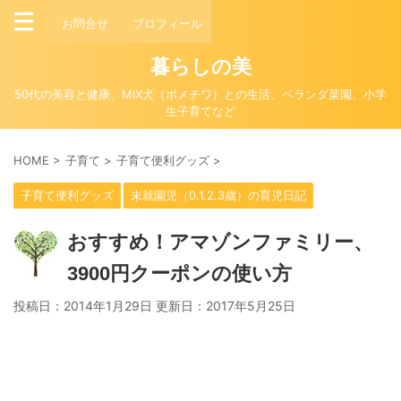
お問合せ
プロフィール
暮らしの美
50代の美容と健康、MIX犬（ポメチワ）との生活、ベランダ菜園、小学
生子育てなど
HOME
>
子育て
>
子育て便利グッズ
>
子育て便利グッズ
未就園児（0.1.2.3歳）の育児日記
おすすめ！アマゾンファミリー、
3900円クーポンの使い方
投稿日：2014年1月29日 更新日：
2017年5月25日