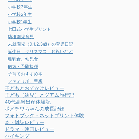
小学校3年生
小学校2年生
小学校1年生
七田式小学生プリント
幼稚園児育児
未就園児（0.1.2.3歳）の育児日記
誕生日、クリスマス、お祝いなど
離乳食、幼児食
病気・予防接種
子育ておすすめ本
ファミサポ、里親
子どもとおでかけレビュー
子ども（幼児）とグアム旅行記
40代高齢出産体験記
ポメチワちゃんの成長記録
フォトブック・ネットプリント体験
本・雑誌レビュー
ドラマ・映画レビュー
ハイキング