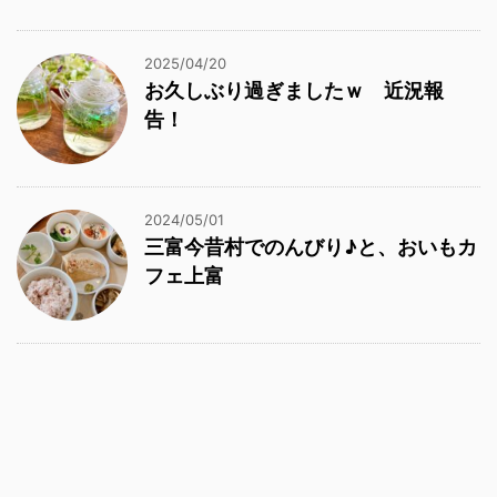
2025/04/20
お久しぶり過ぎましたｗ 近況報
告！
2024/05/01
三富今昔村でのんびり♪と、おいもカ
フェ上富